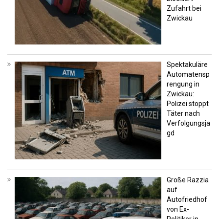
Zufahrt bei
Zwickau
Spektakuläre
Automatensp
rengung in
Zwickau:
Polizei stoppt
Täter nach
Verfolgungsja
gd
Große Razzia
auf
Autofriedhof
von Ex-
Politiker in