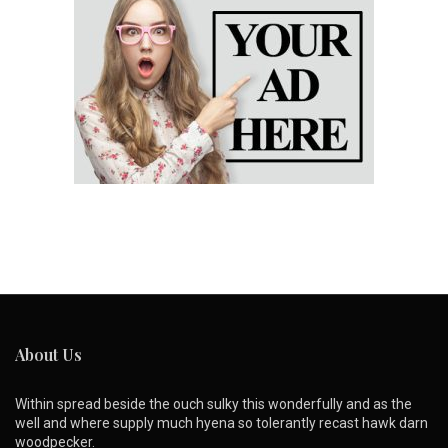
About Us
Within spread beside the ouch sulky this wonderfully and as the
well and where supply much hyena so tolerantly recast hawk darn
woodpecker.