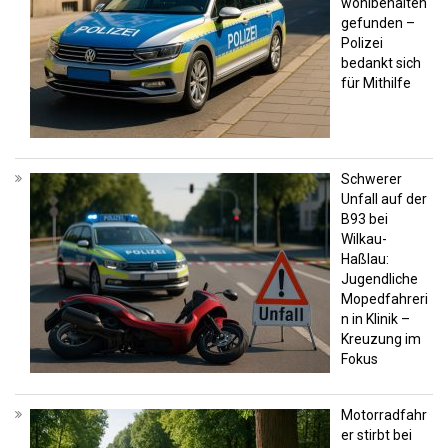
wohlbehalten
gefunden –
Polizei
bedankt sich
für Mithilfe
Schwerer
Unfall auf der
B93 bei
Wilkau-
Haßlau:
Jugendliche
Mopedfahreri
n in Klinik –
Kreuzung im
Fokus
Motorradfahr
er stirbt bei