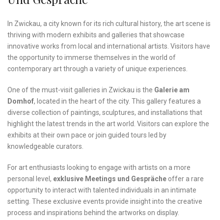
In Zwickau, a city ⁣known for its rich cultural history, the art scene is⁤
thriving with modern exhibits ⁣and galleries that⁢ showcase
innovative works from local and international artists. Visitors have
the opportunity to immerse themselves in ⁢the⁤ world​ of
contemporary art through a variety of unique experiences.
One‍ of the must-visit galleries in ⁤Zwickau is the
Galerie⁣ am
⁣Domhof
, located in the heart of ⁢the city.‌ This gallery features a
diverse ⁣collection of paintings,⁣ sculptures, and ‍installations that
⁤highlight ‌the latest trends ⁢in the art world. Visitors can explore ‌the
exhibits​ at their own pace or join ⁢guided tours led by
knowledgeable curators.
For ​art‌ enthusiasts looking to engage with artists on a more
personal level,
exklusive Meetings und‌ Gespräche
offer a ⁤rare
opportunity to⁢ interact with⁢ talented individuals in ‌an intimate
setting. These exclusive⁣ events provide insight into⁤ the creative
‌process and ​inspirations behind ‌the artworks on display.