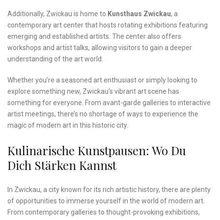
Additionally, Zwickau is home to
Kunsthaus Zwickau
, a
contemporary art center that⁤ hosts rotating exhibitions featuring
emerging and ⁤established artists. The‍ center also offers
workshops and artist⁣ talks, allowing⁣ visitors to gain a deeper
understanding of‌ the art ⁤world.
Whether you’re a seasoned art enthusiast or simply ⁢looking to
explore‍ something new, ⁤Zwickau’s vibrant art‌ scene has
something for everyone. From avant-garde galleries to interactive
artist meetings, there’s no shortage of​ ways to experience the
magic of modern art in this ⁤historic city.
Kulinarische Kunstpausen: Wo Du
Dich Stärken ‌kannst
In Zwickau,‍ a city ⁢known for its rich artistic history, there are plenty
of ​opportunities⁣ to ⁤immerse yourself in the⁤ world of modern art.
From​ contemporary galleries to⁤ thought-provoking exhibitions,