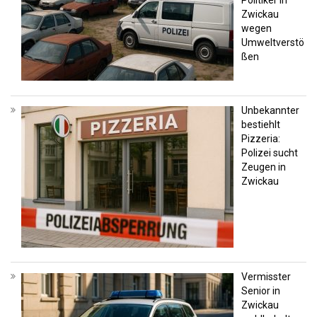
Zwickau
wegen
Umweltverstö
ßen
Unbekannter
bestiehlt
Pizzeria:
Polizei sucht
Zeugen in
Zwickau
Vermisster
Senior in
Zwickau