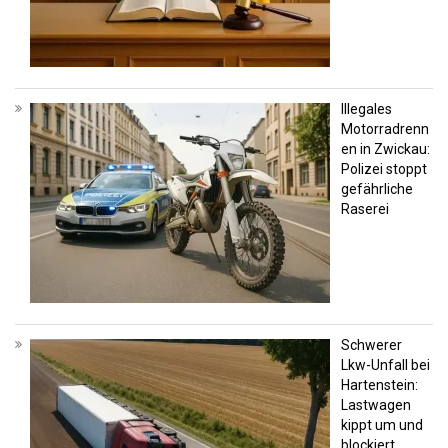
Illegales
Motorradrenn
en in Zwickau:
Polizei stoppt
gefährliche
Raserei
Schwerer
Lkw-Unfall bei
Hartenstein:
Lastwagen
kippt um und
blockiert