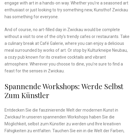
engage with art in‍ a hands-on way. Whether⁤ you’re a seasoned art
enthusiast or just looking to try something new, Kunsthof Zwickau
has something for everyone.
And⁤ of course, no art-filled day in Zwickau would⁢ be complete
without a ⁤visit to ⁢one of the city’s trendy cafes or restaurants. Take
a culinary⁣ break at Café Galerie, where you can enjoy a delicious
meal surrounded by ‌works⁢ of art. Or stop by⁤ Kulturkneipe Neubau,
a cozy pub known for its creative ‌cocktails and vibrant
‌atmosphere. Wherever you choose to‌ dine, you’re sure⁤ to ⁣find a‍
feast for the senses in⁤ Zwickau.
Spannende Workshops:⁣ Werde Selbst
Zum Künstler
Entdecken Sie die faszinierende Welt der modernen Kunst in
Zwickau! In unseren‍ spannenden ​Workshops haben Sie die
Möglichkeit,⁤ selbst zum ‍Künstler⁢ zu werden und Ihre kreativen
Fähigkeiten⁤ zu entfalten. Tauchen Sie ein in die Welt der‍ Farben,