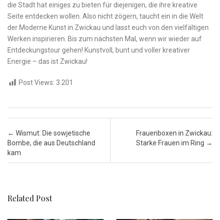
die Stadt hat einiges zu bieten für diejenigen, die ihre kreative
Seite entdecken wollen. Also nicht zögern, taucht ein in die⁤ Welt
der Moderne‍ Kunst in Zwickau und lasst euch⁣ von den vielfältigen
Werken inspirieren. Bis zum nächsten Mal, wenn⁢ wir wieder auf
Entdeckungstour gehen! ⁢Kunstvoll,⁢ bunt und voller kreativer⁣
Energie – das⁣ ist Zwickau!
Post Views:
3.201
Post navigation
←
Wismut: Die sowjetische
Frauenboxen in Zwickau:
Bombe, die aus Deutschland
Starke Frauen im Ring
→
kam
Related Post