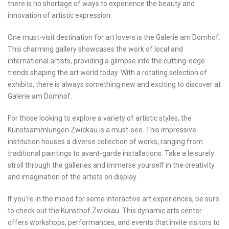
⁢there is no shortage of ways⁤ to ⁢experience the beauty and
innovation‌ of artistic expression.
One must-visit destination for art lovers ‍is the Galerie am Domhof.
This charming gallery showcases the work of ‍local and
international ⁤artists, providing a glimpse into the cutting-edge
trends shaping the art world today. With a rotating ‍selection of
⁣exhibits, there is always something ‍new and exciting to discover⁤ at
Galerie am Domhof.
For those ‍looking‌ to explore a variety ‍of artistic styles, the
Kunstsammlungen Zwickau is a ⁤must-see. This impressive
institution houses a diverse collection of works, ⁣ranging from
traditional paintings​ to avant-garde installations. Take a leisurely
stroll through the galleries and immerse yourself in the creativity
and‍ imagination of the artists on display.
If you’re in the mood for some interactive art experiences, be sure⁢
to check out the Kunsthof Zwickau. ⁢This dynamic arts center⁣
offers workshops, ‍performances, and events​ that invite visitors‌ to