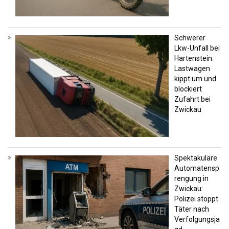
Schwerer
Lkw-Unfall bei
Hartenstein:
Lastwagen
kippt um und
blockiert
Zufahrt bei
Zwickau
Spektakuläre
Automatensp
rengung in
Zwickau:
Polizei stoppt
Täter nach
Verfolgungsja