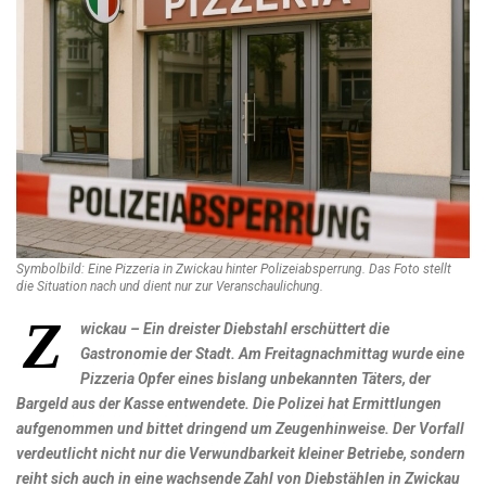
Symbolbild: Eine Pizzeria in Zwickau hinter Polizeiabsperrung. Das Foto stellt
die Situation nach und dient nur zur Veranschaulichung.
Z
wickau – Ein dreister Diebstahl erschüttert die
Gastronomie der Stadt. Am Freitagnachmittag wurde eine
Pizzeria Opfer eines bislang unbekannten Täters, der
Bargeld aus der Kasse entwendete. Die Polizei hat Ermittlungen
aufgenommen und bittet dringend um Zeugenhinweise. Der Vorfall
verdeutlicht nicht nur die Verwundbarkeit kleiner Betriebe, sondern
reiht sich auch in eine wachsende Zahl von Diebstählen in Zwickau