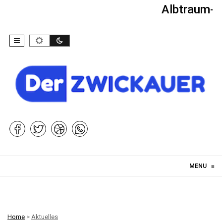
Albtraum-Ki
Skip to content
MENU
≡
Home
>
Aktuelles