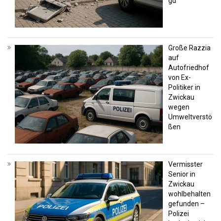
gd
Große Razzia
auf
Autofriedhof
von Ex-
Politiker in
Zwickau
wegen
Umweltverstö
ßen
Vermisster
Senior in
Zwickau
wohlbehalten
gefunden –
Polizei