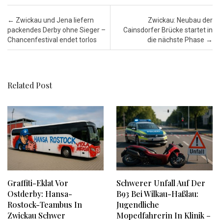
Post navigation
←
Zwickau und Jena liefern
Zwickau: Neubau der
packendes Derby ohne Sieger –
Cainsdorfer Brücke startet in
Chancenfestival endet torlos
die nächste Phase
→
Related Post
Graffiti-Eklat Vor
Schwerer Unfall Auf Der
Ostderby: Hansa-
B93 Bei Wilkau-Haßlau:
Rostock-Teambus In
Jugendliche
Zwickau Schwer
Mopedfahrerin In Klinik –