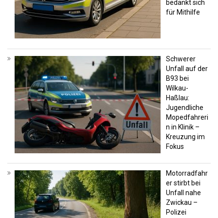
bedankt sich
für Mithilfe
Schwerer
Unfall auf der
B93 bei
Wilkau-
Haßlau:
Jugendliche
Mopedfahreri
n in Klinik –
Kreuzung im
Fokus
Motorradfahr
er stirbt bei
Unfall nahe
Zwickau –
Polizei