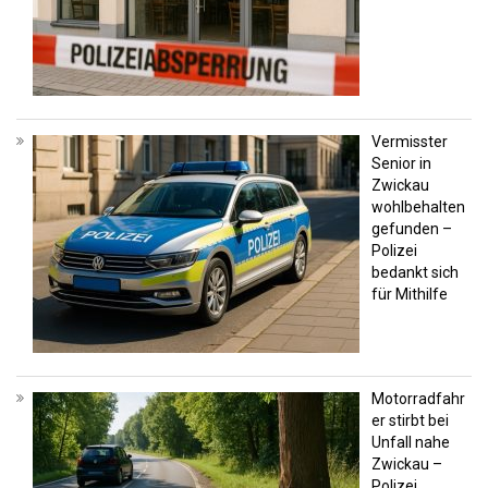
Vermisster
Senior in
Zwickau
wohlbehalten
gefunden –
Polizei
bedankt sich
für Mithilfe
Motorradfahr
er stirbt bei
Unfall nahe
Zwickau –
Polizei