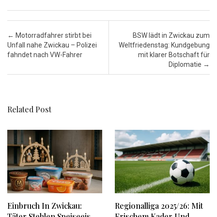
Post navigation
←
Motorradfahrer stirbt bei
BSW lädt in Zwickau zum
Unfall nahe Zwickau – Polizei
Weltfriedenstag: Kundgebung
fahndet nach VW-Fahrer
mit klarer Botschaft für
Diplomatie
→
Related Post
Einbruch In Zwickau:
Regionalliga 2025/26: Mit
Täter Stehlen Speiseeis
Frischem Kader Und