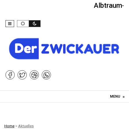
Albtraum-Ki
Skip to content
MENU
≡
Home
>
Aktuelles