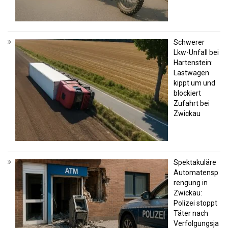
Schwerer
Lkw-Unfall bei
Hartenstein:
Lastwagen
kippt um und
blockiert
Zufahrt bei
Zwickau
Spektakuläre
Automatensp
rengung in
Zwickau:
Polizei stoppt
Täter nach
Verfolgungsja