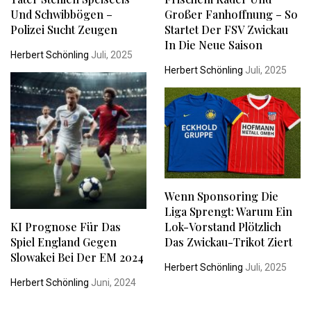
Und Schwibbögen –
Großer Fanhoffnung – So
Polizei Sucht Zeugen
Startet Der FSV Zwickau
In Die Neue Saison
Herbert Schönling
Juli, 2025
Herbert Schönling
Juli, 2025
Wenn Sponsoring Die
Liga Sprengt: Warum Ein
KI Prognose Für Das
Lok-Vorstand Plötzlich
Spiel England Gegen
Das Zwickau-Trikot Ziert
Slowakei Bei Der EM 2024
Herbert Schönling
Juli, 2025
Herbert Schönling
Juni, 2024