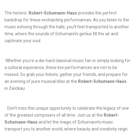
The historic ⁢
Robert-Schumann-Haus
provides the perfect
‍backdrop for ⁤these enchanting performances. ⁤As ⁤you listen to the
music echoing through the halls,⁢ you’ll feel transported⁤ to another
time, where the sounds of ​Schumann’s genius fill the air and ​
captivate your soul.
⁤ Whether you’re a ​die-hard‌ classical⁢ music⁢ fan or simply looking for
a cultural experience, ⁤these live performances are not⁣ to be
missed. So grab your tickets, gather your friends, ​and prepare for
an evening of pure​ musical ⁤bliss​ at the
Robert-Schumann-Haus
in Zwickau.
‌ ⁢ ⁤ Don’t miss this unique opportunity to ‍celebrate ⁢the legacy⁣ of one
of the greatest composers ⁢of all time. Join us at the
Robert-
Schumann-Haus
and let the magic of Schumann’s music
transport you to another world, where⁢ beauty and creativity reign⁣