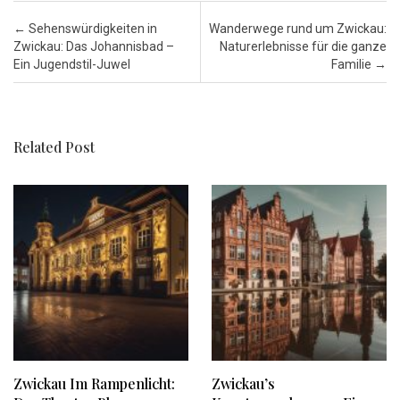
Post navigation
←
Sehenswürdigkeiten in
Wanderwege rund um Zwickau:
Zwickau: Das Johannisbad –
Naturerlebnisse für die ganze
Ein Jugendstil-Juwel
Familie
→
Related Post
Zwickau Im Rampenlicht:
Zwickau’s