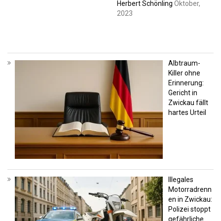
Herbert Schönling
Oktober,
2023
Albtraum-
Killer ohne
Erinnerung:
Gericht in
Zwickau fällt
hartes Urteil
Illegales
Motorradrenn
en in Zwickau:
Polizei stoppt
gefährliche