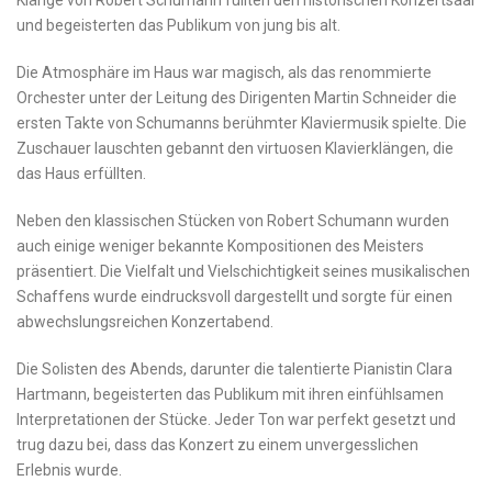
Klänge ⁤von Robert Schumann füllten den historischen Konzertsaal
und begeisterten das Publikum⁤ von jung bis alt.
Die Atmosphäre ⁢im⁢ Haus war magisch,⁣ als ⁤das⁤ renommierte
Orchester unter der⁣ Leitung des Dirigenten ⁢Martin Schneider die
ersten Takte von Schumanns ‌berühmter Klaviermusik spielte.​ Die
⁣Zuschauer lauschten gebannt den virtuosen​ Klavierklängen, die
das Haus‌ erfüllten.
Neben den ​klassischen Stücken von Robert Schumann ⁣wurden‍
auch einige weniger⁣ bekannte Kompositionen des ⁣Meisters​
präsentiert. Die ‌Vielfalt und Vielschichtigkeit ⁢seines musikalischen
Schaffens wurde‌ eindrucksvoll dargestellt und ⁢sorgte für einen
abwechslungsreichen Konzertabend.
Die Solisten des⁤ Abends, darunter die talentierte Pianistin Clara
Hartmann, ⁤begeisterten⁣ das Publikum mit ihren‌ einfühlsamen
Interpretationen der Stücke.​ Jeder⁢ Ton⁢ war perfekt‌ gesetzt und
trug‌ dazu‌ bei,‌ dass ​das Konzert zu einem unvergesslichen‍
Erlebnis wurde.