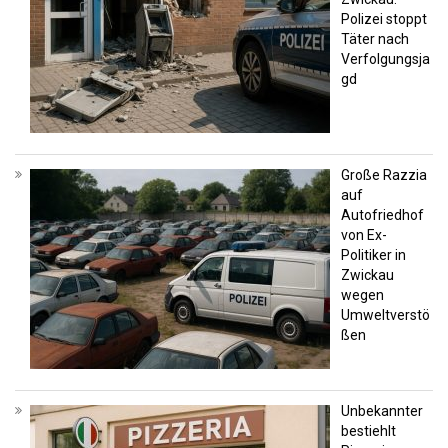
Polizei stoppt
Täter nach
Verfolgungsja
gd
Große Razzia
auf
Autofriedhof
von Ex-
Politiker in
Zwickau
wegen
Umweltverstö
ßen
Unbekannter
bestiehlt