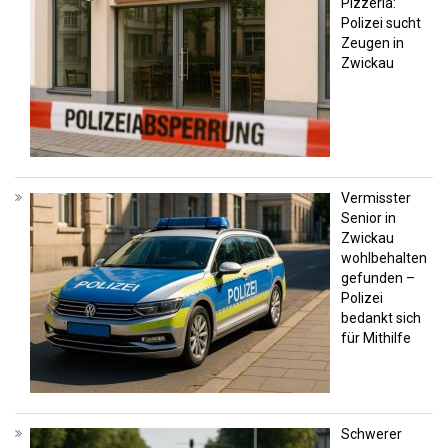
Pizzeria:
Polizei sucht
Zeugen in
Zwickau
Vermisster
Senior in
Zwickau
wohlbehalten
gefunden –
Polizei
bedankt sich
für Mithilfe
Schwerer