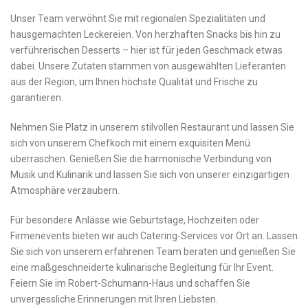
Unser Team verwöhnt Sie mit regionalen Spezialitäten und
hausgemachten Leckereien. Von herzhaften Snacks bis ⁣hin ⁤zu
verführerischen‌ Desserts – hier ist ⁣für ⁢jeden Geschmack etwas
dabei. Unsere Zutaten⁢ stammen von⁢ ausgewählten Lieferanten⁣
aus der Region, um Ihnen höchste Qualität und Frische zu‍
garantieren.
Nehmen Sie‍ Platz ⁣in unserem ‍stilvollen Restaurant und‍ lassen Sie
sich von unserem Chefkoch ​mit einem exquisiten Menü
überraschen. Genießen Sie‍ die ⁢harmonische Verbindung‌ von
Musik⁤ und ⁤Kulinarik und lassen ⁣Sie sich von unserer einzigartigen⁤
Atmosphäre verzaubern.
Für⁤ besondere Anlässe‍ wie Geburtstage, Hochzeiten oder
Firmenevents bieten wir auch Catering-Services‍ vor Ort an. Lassen
Sie ⁢sich von unserem erfahrenen Team beraten und​ genießen‌ Sie
eine‌ maßgeschneiderte kulinarische Begleitung für Ihr Event.
Feiern Sie im Robert-Schumann-Haus und schaffen ⁤Sie
unvergessliche ‍Erinnerungen mit Ihren ​Liebsten.