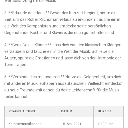
Wertschätzung für die Musik.
3. **Erkunde⁣ das ⁤Haus:** Bevor das ⁤Konzert beginnt, nimm dir
Zeit, um das Robert-Schumann-Haus zu erkunden. Tauche ein in
die⁤ Welt des Komponisten und ⁤entdecke seine ⁢persönlichen⁢
Gegenstände, Bücher und‍ Klaviere, die noch gut erhalten sind.
4. **Genieße die Klänge:**‌ Lass dich von den klassischen Klängen
verzaubern ​und tauche ein in die Welt ⁣der Musik. ‍Schließe die‌
Augen, spüre die Emotionen⁢ und lasse dich von der​ Harmonie der
Töne tragen.
5. **Verbinde dich mit⁢ anderen:**​ Nutze die Gelegenheit, um dich
mit anderen Musikliebhabern ​auszutauschen. Vielleicht entdeckst
du neue Freunde, mit denen​ du deine Leidenschaft⁢ für die Musik⁣
teilen kannst.
VERANSTALTUNG
DATUM
UHRZEIT
Kammermusikabend
15. Mai ⁤2021
19:30 Uhr