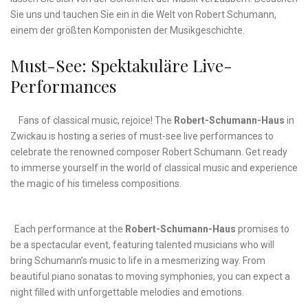
⁣Sie uns und tauchen Sie ein in ⁣die ⁤Welt von Robert⁤ Schumann,
einem⁣ der ⁢größten⁤ Komponisten⁤ der‌ Musikgeschichte.
Must-See: Spektakuläre Live-
Performances
⁢ ​⁢ ⁢ ⁣ ⁣Fans of​ classical music, rejoice! The⁢
Robert-Schumann-Haus
⁤in ​
Zwickau is​ hosting a series of ‌must-see live ‌performances to
celebrate the renowned composer‍ Robert​ Schumann.⁣ Get ready
to immerse yourself⁤ in the ⁤world​ of classical music and experience
the magic‌ of⁣ his timeless compositions.
‌ ‌
‌ ‌ Each performance at the⁤
Robert-Schumann-Haus
promises ⁢to
‍be a ‌spectacular‌ event, featuring talented musicians who will⁣
bring Schumann’s music to life ‌in a mesmerizing way. From
beautiful piano ​sonatas to ‌moving symphonies, you can expect a
night filled with unforgettable melodies and emotions.