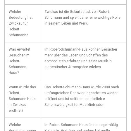
Welche
Zwickau ist ⁤die Geburtsstadt von Robert
Bedeutung hat
⁢Schumann und spielt daher eine​ wichtige Rolle
Zwickau für
‌in seinem Leben und Werk.
Robert
Schumann?
Was erwartet
Im ⁢Robert-Schumann-Haus können Besucher
Besucher im
⁣mehr über ⁢das Leben ‍und ​Schaffen⁢ des
Robert-
Komponisten erfahren und seine Musik in ​
Schumann-
authentischer Atmosphäre erleben.
Haus?
Wann wurde ​das
Das Robert-Schumann-Haus‍ wurde ⁤2000 nach
Robert-
umfangreichen Renovierungsarbeiten⁤ wieder
Schumann-Haus
eröffnet und ist seitdem⁤ eine beliebte
in Zwickau
Sehenswürdigkeit für Musikliebhaber.
eröffnet?
Welche
Im Robert-Schumann-Haus finden regelmäßig
Veranstaltungen
Konzerte,⁤ Vorträge und ​andere kulturelle⁣