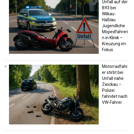
Unfall auf der
B93 bei
Wilkau-
Haßlau:
Jugendliche
Mopedfahreri
n in Klinik –
Kreuzung im
Fokus
Motorradfahr
er stirbt bei
Unfall nahe
Zwickau –
Polizei
fahndet nach
VW-Fahrer