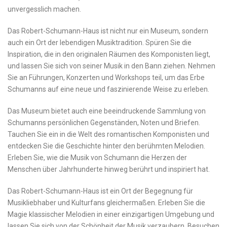
⁣unvergesslich machen.
Das⁢ Robert-Schumann-Haus ist nicht nur ‍ein Museum, sondern
auch ein ​Ort ​der lebendigen Musiktradition. Spüren Sie ‌die
Inspiration, die in den originalen Räumen des​ Komponisten liegt,
und lassen Sie sich von seiner Musik in den Bann ziehen.⁣ Nehmen
Sie an Führungen, Konzerten und Workshops teil, um das Erbe‍
Schumanns ​auf eine neue und faszinierende Weise ‍zu erleben.
Das ⁣Museum bietet auch eine beeindruckende​ Sammlung von
Schumanns persönlichen Gegenständen, Noten und Briefen.
Tauchen Sie ein in die Welt⁤ des romantischen Komponisten und
⁣entdecken​ Sie die Geschichte hinter den ⁢berühmten Melodien.
‍Erleben ‌Sie, wie die Musik von Schumann die Herzen der
⁣Menschen über Jahrhunderte hinweg berührt⁣ und inspiriert hat.
Das Robert-Schumann-Haus ist ‍ein Ort der Begegnung für ​
Musikliebhaber und Kulturfans gleichermaßen. Erleben Sie die
Magie klassischer Melodien⁢ in einer einzigartigen Umgebung und
lassen ‌Sie sich ⁢von ‌der Schönheit der Musik verzaubern. Besuchen