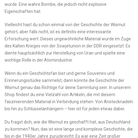
wurde. Eine wahre Bombe, die jedoch nicht explosive
Eigenschaften hat.
Vielleicht hast du schon einmal von der ⁣Geschichte der‍ Wismut
gehört, aber falls nicht, ist es definitiv eine interessante
Erforschung wert. Dieses ungewöhnliche Material⁣ wurde im Zuge
⁢des Kalten Krieges von der Sowjetunion in der DDR eingesetzt. Es
diente hauptsächlich zur Herstellung von Uran und spielte eine
wichtige Rolle in der Atomindustrie.
Wenn du ‌ein Geschichtsfan bist und gerne Souvenirs und
Erinnerungsstücke sammelst, dann könnte die‌ Geschichte der
Wismut genau das Richtige für deine Sammlung sein. In unserem
Shop findest du eine Vielzahl von Artikeln, die mit​ diesem
faszinierenden Material in⁤ Verbindung stehen. Von ‍Anstecknadeln
bis hin zu Schlüsselanhängern – hier ist für jeden ​etwas dabei.
Du ‌fragst dich, wie die⁤ Wismut es geschafft hat, aus Deutschland
zu kommen? Nun, ‍das ist eine lange⁢ und komplexe ⁢Geschichte, die
bis in die 1940er Jahre zurückreicht. Es war eine Zeit‌ großer