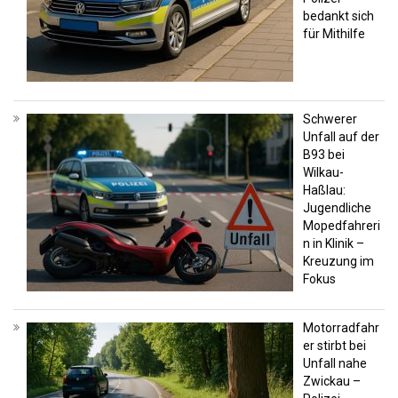
bedankt sich
für Mithilfe
Schwerer
Unfall auf der
B93 bei
Wilkau-
Haßlau:
Jugendliche
Mopedfahreri
n in Klinik –
Kreuzung im
Fokus
Motorradfahr
er stirbt bei
Unfall nahe
Zwickau –