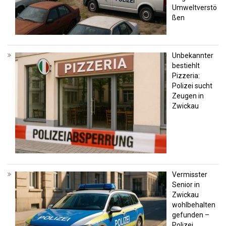
Umweltverstö
ßen
Unbekannter
bestiehlt
Pizzeria:
Polizei sucht
Zeugen in
Zwickau
Vermisster
Senior in
Zwickau
wohlbehalten
gefunden –
Polizei