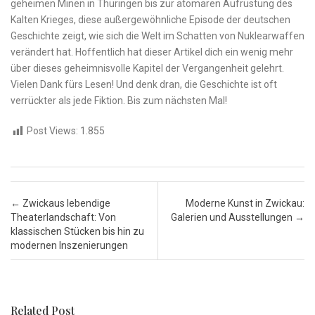
‌geheimen Minen in Thüringen bis zur atomaren Aufrüstung des
Kalten Krieges, diese außergewöhnliche Episode der deutschen
Geschichte zeigt, wie sich die Welt‍ im Schatten von Nuklearwaffen
verändert hat.‌ Hoffentlich hat dieser Artikel dich ein wenig mehr
‌über dieses geheimnisvolle Kapitel der Vergangenheit ‌gelehrt.
Vielen​ Dank ​fürs Lesen! Und denk dran, die Geschichte ist oft
verrückter als jede Fiktion. ‌Bis zum nächsten Mal!
Post Views:
1.855
Post navigation
←
Zwickaus lebendige
Moderne Kunst in Zwickau:
Theaterlandschaft: Von
Galerien und Ausstellungen
→
klassischen Stücken bis hin zu
modernen Inszenierungen
Related Post