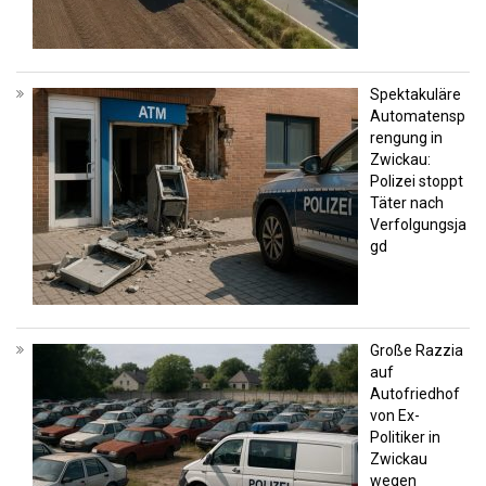
Spektakuläre
Automatensp
rengung in
Zwickau:
Polizei stoppt
Täter nach
Verfolgungsja
gd
Große Razzia
auf
Autofriedhof
von Ex-
Politiker in
Zwickau
wegen