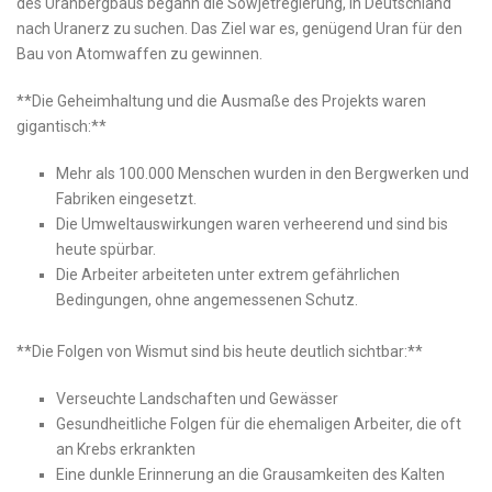
des Uranbergbaus begann die Sowjetregierung, in Deutschland
nach Uranerz ⁤zu suchen. Das Ziel war es, genügend Uran ‌für den
Bau von Atomwaffen zu gewinnen.
**Die⁣ Geheimhaltung und die Ausmaße des Projekts waren
gigantisch:**
Mehr als 100.000 Menschen wurden in den Bergwerken und
Fabriken eingesetzt.
Die Umweltauswirkungen waren verheerend⁤ und sind bis
heute spürbar.
Die Arbeiter arbeiteten unter extrem gefährlichen
Bedingungen, ohne angemessenen Schutz.
**Die Folgen von Wismut sind bis ⁢heute deutlich sichtbar:**
Verseuchte Landschaften und Gewässer
Gesundheitliche Folgen für‌ die ehemaligen Arbeiter, die⁢ oft
an​ Krebs erkrankten
Eine dunkle ​Erinnerung an ⁤die Grausamkeiten des Kalten