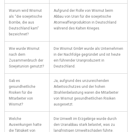
Warum wird ‌Wismut
Aufgrund der Rolle von Wismut beim
als “die sowjetische
Abbau von Uran für die sowjetische
Bombe, die aus
Atomwaffenproduktion in Deutschland
Deutschland kam”
während des Kalten Krieges.
bezeichnet?
Wie⁢ wurde Wismut
Die Wismut GmbH wurde als ‍Unternehmen
nach dem
in der Nachfolge‌ gegründet und ist heute
Zusammenbruch der
ein ⁢führender Uranproduzent in
Sowjetunion genutzt?
Deutschland.
Gab es
Ja, aufgrund des unzureichenden
gesundheitliche
Arbeitsschutzes‌ und der hohen
Risiken für die
Strahlenbelastung⁢ waren‌ die Mitarbeiter
Mitarbeiter von
von Wismut gesundheitlichen Risiken
Wismut?
ausgesetzt.
Welche
Die ‌Umwelt im Erzgebirge wurde durch
Auswirkungen hatte
den ⁣Uranabbau stark belastet, was zu
die Tätigkeit von
langfristigen ‍Umweltschäden führte.