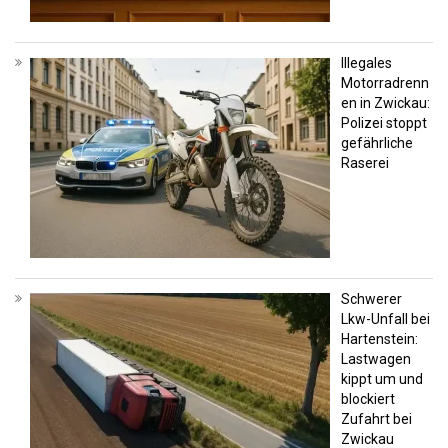
Illegales
Motorradrenn
en in Zwickau:
Polizei stoppt
gefährliche
Raserei
Schwerer
Lkw-Unfall bei
Hartenstein:
Lastwagen
kippt um und
blockiert
Zufahrt bei
Zwickau