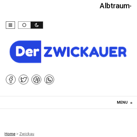
Albtraum-Ki
Skip to content
MENU
≡
Home
>
Zwickau