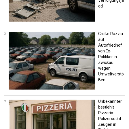
Verfolgungsja
gd
Große Razzia
auf
Autofriedhof
von Ex-
Politiker in
Zwickau
wegen
Umweltverstö
ßen
Unbekannter
bestiehlt
Pizzeria:
Polizei sucht
Zeugen in