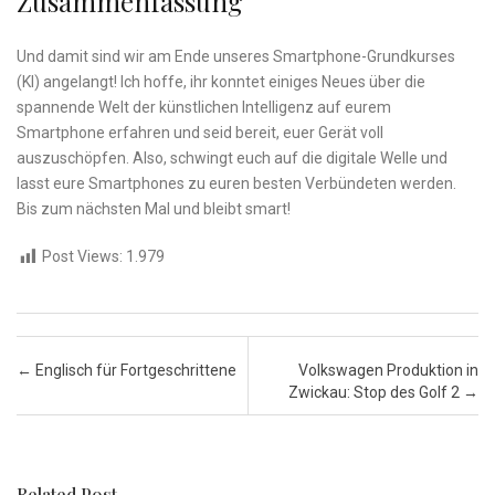
Zusammenfassung
Und damit sind wir am Ende unseres Smartphone-Grundkurses‌
(KI) angelangt! Ich ‍hoffe,⁢ ihr konntet‌ einiges​ Neues über‌ die
spannende Welt‌ der ‌künstlichen‍ Intelligenz auf eurem
Smartphone erfahren und seid bereit, euer Gerät voll⁤
auszuschöpfen. Also, schwingt euch auf die digitale Welle⁤ und
lasst eure Smartphones ⁤zu euren‌ besten ⁣Verbündeten werden.
Bis zum nächsten Mal ‌und ⁣bleibt smart!
Post Views:
1.979
Post navigation
←
Englisch für Fortgeschrittene
Volkswagen Produktion in
Zwickau: Stop des Golf 2
→
Related Post