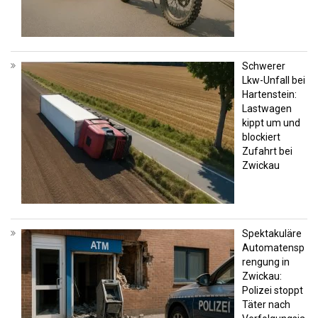
Schwerer
Lkw-Unfall bei
Hartenstein:
Lastwagen
kippt um und
blockiert
Zufahrt bei
Zwickau
Spektakuläre
Automatensp
rengung in
Zwickau:
Polizei stoppt
Täter nach