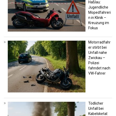
Haßlau:
Jugendliche
Mopedfahreri
n in Klinik –
Kreuzung im
Fokus
Motorradfahr
er stirbt bei
Unfall nahe
Zwickau –
Polizei
fahndet nach
VW-Fahrer
Tödlicher
Unfall bei
Kabelsketal: