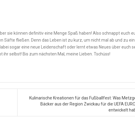
aber sie‌ können definitiv eine Menge Spaß haben! Also schnappt euch e
 Säfte fließen. Denn das Leben‌ ist⁣ zu kurz, um nicht mal ‍ab⁢ und zu ei
r dabei sogar eine neue Leidenschaft oder lernt etwas Neues über euch se
leibt ihr selbst! Bis zum‍ nächsten ⁢Mal, meine Lieben. Tschüss!
Kulinarische Kreationen für das Fußballfest: Was Metzg
Bäcker aus der Region Zwickau für die UEFA EUR
entwickelt h