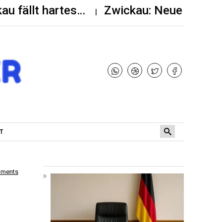
kau fällt hartes…
Zwickau: Neue Bauste
T
mments