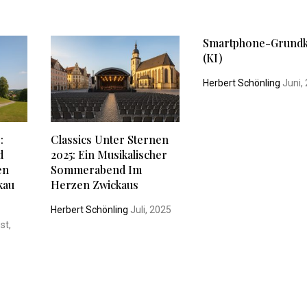
Smartphone-Grund
(KI)
Herbert Schönling
Juni,
:
Classics Unter Sternen
d
2025: Ein Musikalischer
en
Sommerabend Im
kau
Herzen Zwickaus
Herbert Schönling
Juli, 2025
st,