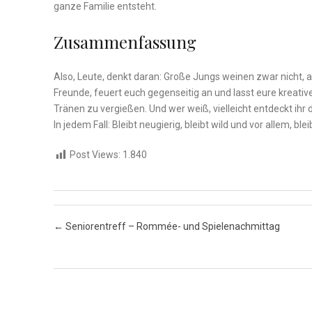
ganze Familie entsteht.
Zusammenfassung
Also, Leute, denkt daran: Große Jungs weinen zwar nicht, ⁣
‌Freunde, feuert euch gegenseitig an und lasst eure kreativen
Tränen zu vergießen. Und wer​ weiß, vielleicht ‍entdeckt ih
In jedem Fall: ‍Bleibt neugierig,‌ bleibt wild und vor allem, b
Post Views:
1.840
Post navigation
←
Seniorentreff – Rommée- und Spielenachmittag