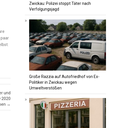
Zwickau: Polizei stoppt Täter nach
Verfolgungsjagd
ure
n paar
lbst.
Große Razzia auf Autofriedhof von Ex-
Politiker in Zwickau wegen
Umweltverstößen
er und
O 2020
aben
→