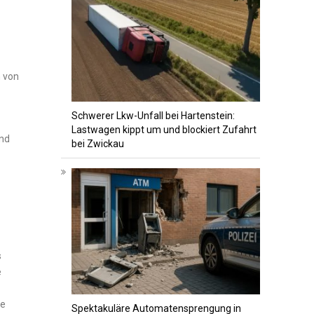
 ​von
Schwerer Lkw-Unfall bei Hartenstein:
Lastwagen kippt um und blockiert Zufahrt
und
bei Zwickau
s
e
ie
Spektakuläre Automatensprengung in