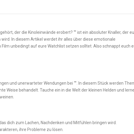
ehört, ‍der die ⁢Kinoleinwände erobert? “” ist‍ ein absoluter Knaller, der e
d. In⁢ diesem Artikel⁤ werdet ‍ihr ⁤alles‍ über ⁢diese emotionale
ilm unbedingt ⁢auf eure Watchlist setzen solltet. Also schnappt euch 
ungen und unerwarteter Wendungen bei‍ “”. In diesem Stück werden Th
 Weise‌ behandelt. Tauche ein in ⁤die Welt der kleinen Helden⁢ und ⁢lerne
‍weinen.
 das dich zum Lachen, Nachdenken und Mitfühlen bringen⁤ wird.
harakteren, ihre Probleme zu​ lösen.