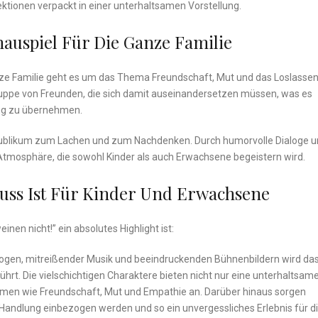
tionen verpackt in einer ⁢unterhaltsamen⁤ Vorstellung.
auspiel Für Die Ganze Familie
nze Familie geht es um das Thema Freundschaft, ‍Mut und⁢ das⁣ Loslassen
⁣ Gruppe⁣ von Freunden,​ die sich damit auseinandersetzen müssen, was es
ung zu übernehmen.
s Publikum zum ⁢Lachen und zum Nachdenken. Durch humorvolle Dialoge 
tmosphäre, die sowohl Kinder‍ als auch Erwachsene begeistern wird.
uss Ist Für Kinder Und Erwachsene
en⁤ nicht!” ein absolutes ⁣Highlight ist:
logen,​ mitreißender ⁢Musik und beeindruckenden Bühnenbildern ⁢wird da
ührt. Die vielschichtigen Charaktere bieten nicht ‍nur eine unterhaltsam
en⁣ wie ⁣Freundschaft, Mut und Empathie an. Darüber hinaus ⁢sorgen⁢
die Handlung einbezogen ​werden und ⁣so ein ⁢unvergessliches Erlebnis‌ für d