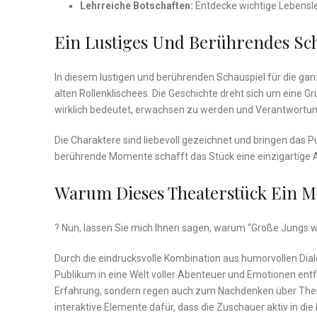
Lehrreiche Botschaften:
Entdecke wichtige Lebenslek
Ein Lustiges Und Berührendes Sch
In diesem lustigen und‌ berührenden‍ Schauspiel⁣ für die ga
⁢alten Rollenklischees. ​Die Geschichte dreht sich um⁤ eine
wirklich bedeutet, erwachsen⁢ zu werden und Verantwort
Die Charaktere sind ‌liebevoll gezeichnet und bringen da
berührende Momente schafft das Stück eine einzigartige A
Warum Dieses Theaterstück Ein M
? Nun, lassen​ Sie mich Ihnen sagen, warum “Große Jungs wein
Durch die eindrucksvolle Kombination ⁢aus humorvollen Dia
Publikum in eine ⁣Welt​ voller Abenteuer und Emotionen ‍entf
Erfahrung, sondern⁢ regen⁤ auch zum Nachdenken⁤ über Them
interaktive ​Elemente dafür,⁣ dass ⁣die⁢ Zuschauer aktiv⁢ in‌ 