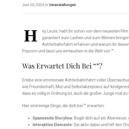
Juni 20, 2024
In
Veranstaltungen
H
ey ‌Leute, habt ihr schon​ von dem neuesten Film g
garantiert zum Lachen ⁤und zum Weinen‌ bringen wir
Achterbahnfahrt erfahren und warum ihr diesen F
Popcorn und lasst uns eintauchen ‍in die ⁣Welt von “”.
Was Erwartet Dich Bei “”?
Erlebe eine emotionale Achterbahnfahrt ​voller Überrasch
wie​ Freundschaft, Mut und Selbstakzeptanz auf kindgerechte
dass es völlig ‌in Ordnung ist, auch als großer Junge mal zu 
Hier sind einige Dinge, die dich bei “” erwarten:
Spannende Storyline:
Begib⁣ dich auf ein Abenteuer,
Interaktive Elemente:
Sei ‍aktiv dabei ​und hilf den C