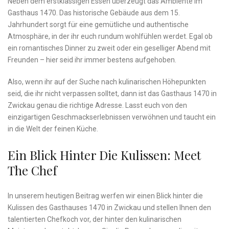
Neben dem erstklassigen Essen überzeugt das Ambiente im
Gasthaus 1470. Das historische ⁤Gebäude aus dem 15.
Jahrhundert sorgt für eine‌ gemütliche ⁣und authentische⁢
Atmosphäre, in der ihr euch rundum wohlfühlen werdet. Egal ob⁤
ein romantisches Dinner zu⁣ zweit oder ein ⁢geselliger Abend⁤ mit
Freunden – hier seid ihr immer bestens aufgehoben.
Also, wenn ihr auf⁣ der Suche nach kulinarischen Höhepunkten
seid, die ihr nicht verpassen solltet, dann ist das Gasthaus 1470 in
Zwickau genau⁢ die richtige Adresse. Lasst euch⁤ von den
einzigartigen ⁣Geschmackserlebnissen​ verwöhnen und taucht ein
in⁢ die ⁤Welt ‌der ⁢feinen Küche.
Ein ‍Blick Hinter Die Kulissen: Meet⁣
The Chef
In unserem heutigen Beitrag werfen‌ wir einen Blick hinter die
Kulissen des Gasthauses⁢ 1470 in Zwickau und stellen Ihnen​ den
talentierten Chefkoch vor, ‍der hinter den kulinarischen