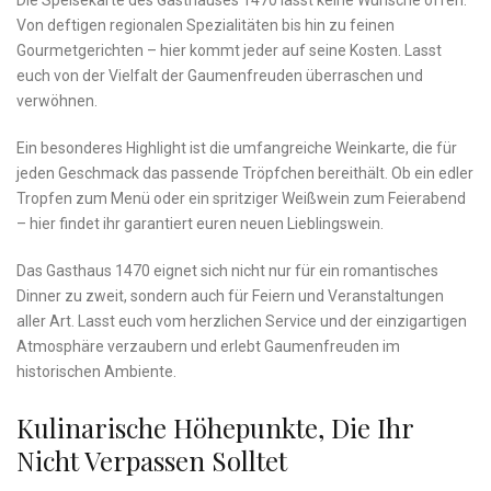
Die ‌Speisekarte des Gasthauses 1470 lässt keine‍ Wünsche offen.
Von‍ deftigen regionalen Spezialitäten bis hin zu feinen
Gourmetgerichten – hier kommt‍ jeder auf seine Kosten. Lasst
euch ⁣von der Vielfalt ⁢der⁤ Gaumenfreuden überraschen und ​
verwöhnen.
Ein ⁤besonderes Highlight ist die umfangreiche⁣ Weinkarte, die ​für‌
jeden Geschmack das passende ​Tröpfchen bereithält. Ob ein edler
Tropfen zum Menü oder ein spritziger ‍Weißwein zum⁣ Feierabend
– hier⁣ findet ihr ⁢garantiert euren neuen ⁢Lieblingswein.
Das‌ Gasthaus 1470 eignet sich nicht nur für ein romantisches
Dinner zu ⁣zweit, sondern auch für Feiern und⁢ Veranstaltungen
aller Art. Lasst euch vom herzlichen Service und der⁢ einzigartigen
‌Atmosphäre verzaubern und erlebt Gaumenfreuden im
historischen Ambiente.
Kulinarische‌ Höhepunkte, Die⁢ Ihr
Nicht Verpassen Solltet