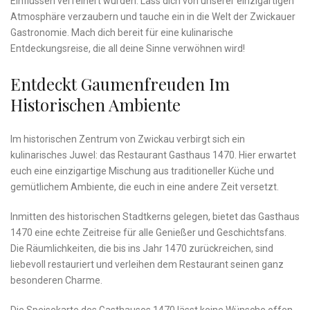
Einflüssen verfeinert​ wurden. Lass dich von unserer ⁤einzigartigen
Atmosphäre ‍verzaubern und⁣ tauche ein in die Welt‌ der Zwickauer
Gastronomie. Mach⁣ dich bereit für eine kulinarische
Entdeckungsreise, die all deine Sinne⁢ verwöhnen wird!
Entdeckt⁢ Gaumenfreuden‌ Im
Historischen Ambiente
Im historischen Zentrum von Zwickau verbirgt sich ein
kulinarisches Juwel: das Restaurant Gasthaus 1470. Hier erwartet⁣
euch eine einzigartige Mischung aus traditioneller Küche und
⁢gemütlichem Ambiente, die euch in eine andere Zeit versetzt.
Inmitten des⁢ historischen Stadtkerns gelegen, bietet⁢ das Gasthaus
1470 eine ‌echte⁤ Zeitreise⁤ für alle⁢ Genießer und Geschichtsfans.
Die Räumlichkeiten, die bis ins ⁣Jahr 1470 zurückreichen, sind⁢
liebevoll restauriert und⁣ verleihen dem Restaurant seinen ganz
besonderen Charme.