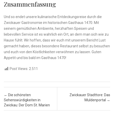
Zusammenfassung
Und so endet unsere kulinarische Entdeckungsreise​ durch die
Zwickauer Gastronomie im historischen Gasthaus 1470. Mit⁤
seinem gemütlichen Ambiente, herzhaften Speisen und⁢
liebevollen Service ist es ⁢wahrlich ein Ort, an dem man sich wie zu
Hause fühlt. Wir hoffen, dass wir euch mit unserem Bericht Lust
gemacht haben, dieses besondere Restaurant selbst zu besuchen
und ​euch von den Köstlichkeiten verwöhnen zu lassen. Guten
‌Appetit und⁤ bis⁣ bald im​ Gasthaus 1470!
Post Views:
2.511
Post navigation
←
Die schönsten
Zwickauer Stadttore: Das
Sehenswürdigkeiten in
Muldenportal
→
Zwickau: Der Dom St. Marien