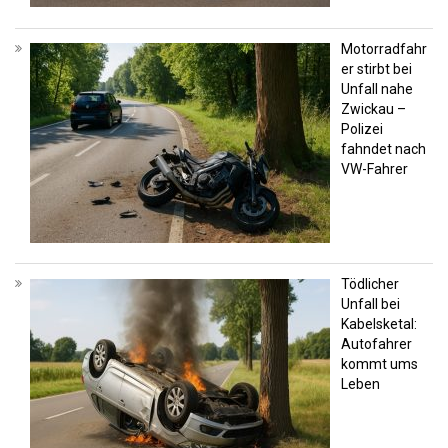
Motorradfahr
er stirbt bei
Unfall nahe
Zwickau –
Polizei
fahndet nach
VW-Fahrer
Tödlicher
Unfall bei
Kabelsketal:
Autofahrer
kommt ums
Leben