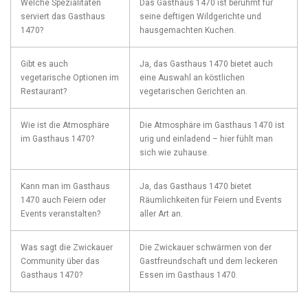
Welche Spezialitäten
Das ‍Gasthaus ⁢1470 ist berühmt⁣ für⁤
serviert⁤ das Gasthaus
seine deftigen Wildgerichte und
1470?
hausgemachten ​Kuchen.
Gibt es auch
Ja,⁤ das Gasthaus 1470 bietet ⁤auch
vegetarische Optionen im
eine Auswahl⁢ an köstlichen
Restaurant?
vegetarischen ⁢Gerichten an.
Wie ist⁣ die Atmosphäre
Die Atmosphäre ⁤im Gasthaus 1470 ist
im⁣ Gasthaus‍ 1470?
urig und einladend – hier fühlt man
sich wie zuhause.
Kann‍ man ‍im Gasthaus
Ja, das Gasthaus 1470 bietet
1470 auch Feiern oder
Räumlichkeiten für Feiern und Events⁢
⁣Events⁣ veranstalten?
aller Art an.
Was ‍sagt ‍die Zwickauer
Die Zwickauer schwärmen von der⁢
Community über das
Gastfreundschaft und dem leckeren
Gasthaus 1470?
Essen im Gasthaus ​1470.