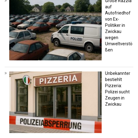
Große Razzia
auf
Autofriedhof
von Ex-
Politiker in
Zwickau
wegen
Umweltverstö
ßen
Unbekannter
bestiehlt
Pizzeria:
Polizei sucht
Zeugen in
Zwickau