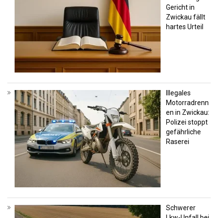
Gericht in
Zwickau fällt
hartes Urteil
Illegales
Motorradrenn
en in Zwickau:
Polizei stoppt
gefährliche
Raserei
Schwerer
Lkw-Unfall bei