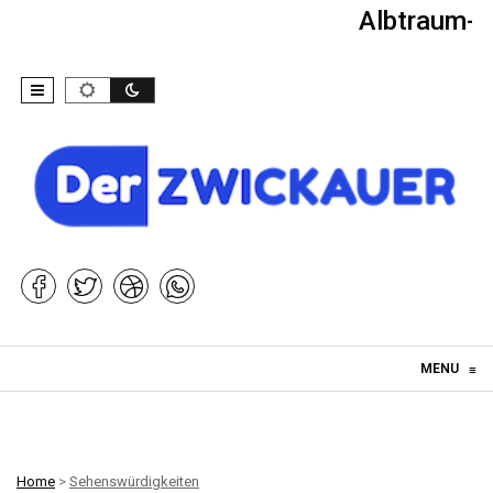
Albtraum-Ki
Skip to content
MENU
≡
Home
>
Sehenswürdigkeiten