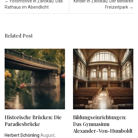
Post navigation
←
Fotomotive in Zwickau: Das
Kinder in Zwickau: Der Miniwelt
Rathaus im Abendlicht
Freizeitpark
→
Related Post
Historische Brücken: Die
Bildungseinrichtungen:
Paradiesbrücke
Das Gymnasium
Alexander-Von-Humboldt
Herbert Schönling
August,