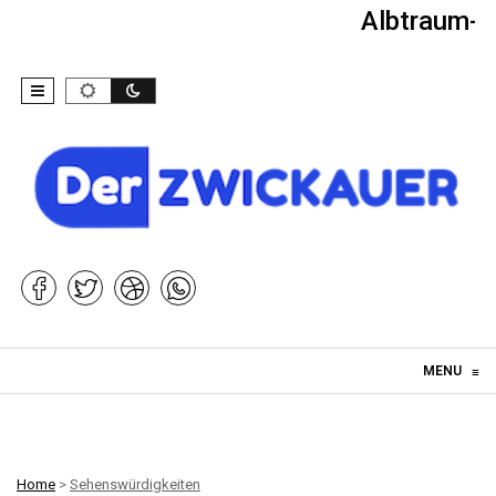
Albtraum-Ki
Skip to content
MENU
≡
Home
>
Sehenswürdigkeiten