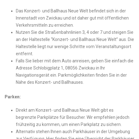
Das Konzert- und Ballhaus Neue Welt befindet ⁤sich in der
Innenstadt⁢ von Zwickau und ist daher gut⁢ mit ⁤öffentlichen
Verkehrsmitteln zu erreichen.
Nutzen ​Sie⁤ die Straßenbahnlinien 3, 4 oder 7 und steigen Sie
‌an‍ der Haltestelle “Konzert- und ​Ballhaus Neue Welt”‌ aus. Die
Haltestelle liegt nur ⁣wenige Schritte vom Veranstaltungsort
entfernt.
Falls Sie lieber mit dem Auto anreisen, geben Sie einfach die
Adresse Schlobigplatz​ 1, 08056 Zwickau in Ihr
Navigationsgerät ein. Parkmöglichkeiten finden Sie in⁤ der​
Nähe des Konzert- und‌ Ballhauses.
Parken:
Direkt ‌am ‌Konzert- und⁢ Ballhaus⁣ Neue Welt gibt es
⁤begrenzte Parkplätze ‍für ‍Besucher. Wir empfehlen ‌jedoch
frühzeitig zu kommen, um‍ einen⁤ Parkplatz zu⁢ sichern.
Alternativ stehen Ihnen auch Parkhäuser in ‍der Umgebung
zur Verfügung. Hier finden ⁣Sie eine Übersicht ⁤der ⁣Parkhäuser