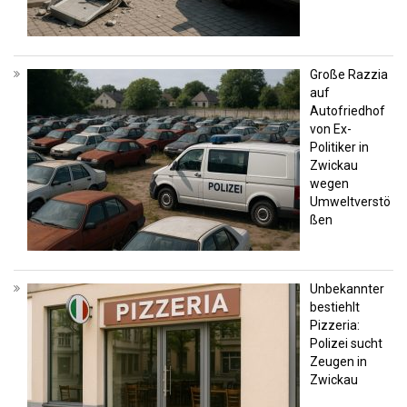
Große Razzia
auf
Autofriedhof
von Ex-
Politiker in
Zwickau
wegen
Umweltverstö
ßen
Unbekannter
bestiehlt
Pizzeria:
Polizei sucht
Zeugen in
Zwickau