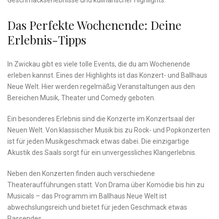
‍Geschmackserlebnisse und kulinarischer Highlights.
Das Perfekte Wochenende: Deine
Erlebnis-Tipps
In Zwickau⁢ gibt es⁣ viele tolle Events, die du ⁣am Wochenende
⁤erleben kannst. Eines der Highlights ist​ das ‌Konzert- und Ballhaus
Neue ⁢Welt. ⁤Hier werden regelmäßig Veranstaltungen aus den
Bereichen Musik, Theater und Comedy geboten.
Ein besonderes Erlebnis sind die Konzerte ‌im Konzertsaal der
Neuen Welt. Von klassischer Musik bis zu Rock- und⁤ Popkonzerten
ist für jeden Musikgeschmack etwas dabei. Die einzigartige⁣
Akustik des Saals sorgt⁢ für ein unvergessliches⁢ Klangerlebnis.
Neben den Konzerten‍ finden auch verschiedene
⁤Theateraufführungen⁢ statt. Von Drama über Komödie bis‌ hin zu
Musicals – das Programm im ⁣Ballhaus ⁢Neue‍ Welt ‍ist
‌abwechslungsreich und bietet für‌ jeden Geschmack etwas
Passendes.