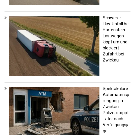
Schwerer
Lkw-Unfall bei
Hartenstein:
Lastwagen
kippt um und
blockiert
Zufahrt bei
Zwickau
Spektakuläre
Automatensp
rengung in
Zwickau:
Polizei stoppt
Täter nach
Verfolgungsja
gd