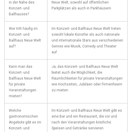
in der Nähe des
Neue Welt, sowohl auf öffentlichen
‍Konzert- und
Parkplätzen als ⁤auch ‍in Parkhäusern.
Ballhauses?
Wer ⁣tritt ⁤häufig im
Im ⁢Konzert- und Ballhaus Neue Welt⁤ treten
Konzert- und
sowohl lokale Künstler als​ auch nationale
Ballhaus Neue ​Welt
und​ internationale Stars⁢ aus verschiedenen
auf?
Genres wie Musik, Comedy und Theater
auf.
Kann man das
Ja, das ‍Konzert- und Ballhaus Neue Welt
Konzert- und
‍bietet auch ⁣die Möglichkeit, ⁣die
Ballhaus Neue ​Welt
Räumlichkeiten​ für private Veranstaltungen
für private
wie Hochzeiten, Jubiläen ⁣oder Firmenfeiern
Veranstaltungen
zu mieten.
mieten?
Welche
Im‌ Konzert- und ⁤Ballhaus Neue ⁤Welt gibt es
⁤gastronomischen
eine Bar und‍ ein Restaurant, die vor und
⁣Angebote gibt es im
‌nach den Veranstaltungen köstliche
Konzert- und
Speisen⁤ und ⁢Getränke servieren.