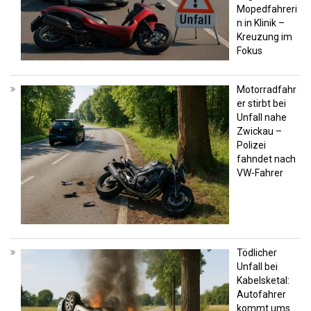
Mopedfahreri
n in Klinik –
Kreuzung im
Fokus
Motorradfahr
er stirbt bei
Unfall nahe
Zwickau –
Polizei
fahndet nach
VW-Fahrer
Tödlicher
Unfall bei
Kabelsketal:
Autofahrer
kommt ums