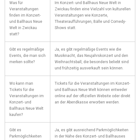
Was für
Im Konzert- und Ballhaus Neue Welt in
Veranstaltungen‍
Zwickau finden eine Vielzahl von ⁤kulturellen
finden im Konzert-
Veranstaltungen ⁤wie Konzerte,‌
und Ballhaus Neue
Theateraufführungen, Bälle und Comedy-
Welt​ in Zwickau
Shows statt.
statt?
Gibt es regelmäßige
Ja,‍ es gibt regelmäßige Events ⁢wie die
Events, die‌ man sich
Musiknacht, das ‌Neujahrskonzert und den
merken sollte?
Weihnachtsball, die besonders ⁢beliebt sind‌
und frühzeitig‍ ausverkauft sein können.
Wo kann man
Tickets für die Veranstaltungen im ‍Konzert-
Tickets⁣ für​ die
und Ballhaus Neue ⁤Welt können entweder
Veranstaltungen im
online auf der offiziellen Website ⁣oder direkt
Konzert- und
an der Abendkasse erworben werden.
⁢Ballhaus Neue ‌Welt
kaufen?
Gibt⁤ es
Ja, es gibt ausreichend Parkmöglichkeiten
‍Parkmöglichkeiten
in⁢ der Nähe‍ des Konzert- und Ballhauses