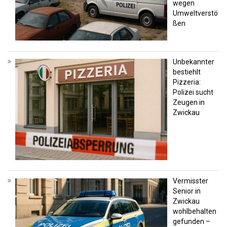
wegen
Umweltverstö
ßen
Unbekannter
bestiehlt
Pizzeria:
Polizei sucht
Zeugen in
Zwickau
Vermisster
Senior in
Zwickau
wohlbehalten
gefunden –