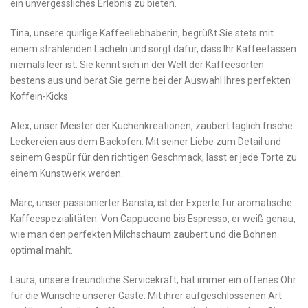
ein unvergessliches Erlebnis zu bieten.
Tina, unsere quirlige Kaffeeliebhaberin, begrüßt Sie stets mit
einem strahlenden Lächeln⁣ und sorgt​ dafür, dass Ihr Kaffeetassen⁣
niemals‍ leer ist. Sie kennt sich in der Welt der Kaffeesorten
bestens aus und berät Sie gerne bei der Auswahl Ihres perfekten
Koffein-Kicks.
Alex, unser Meister der Kuchenkreationen, zaubert⁢ täglich frische⁣
Leckereien aus dem Backofen. Mit seiner Liebe zum Detail‌ und
seinem⁣ Gespür für den richtigen Geschmack, lässt er ⁣jede Torte zu
einem Kunstwerk werden.
Marc, unser passionierter Barista, ist der Experte für aromatische
Kaffeespezialitäten. Von Cappuccino⁤ bis Espresso, er weiß ⁢genau,
wie man den perfekten Milchschaum⁢ zaubert und ​die Bohnen
optimal mahlt.
Laura, unsere freundliche Servicekraft, hat immer ein‍ offenes Ohr⁣
für die Wünsche unserer Gäste. Mit⁤ ihrer aufgeschlossenen Art