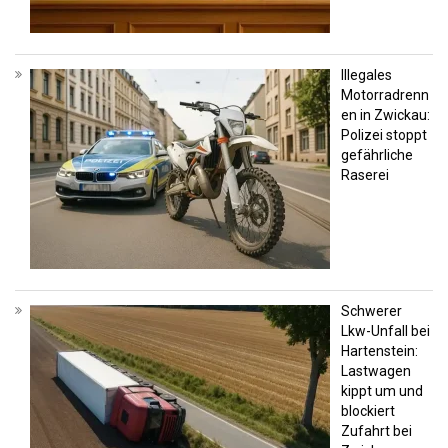
Illegales
Motorradrenn
en in Zwickau:
Polizei stoppt
gefährliche
Raserei
Schwerer
Lkw-Unfall bei
Hartenstein:
Lastwagen
kippt um und
blockiert
Zufahrt bei