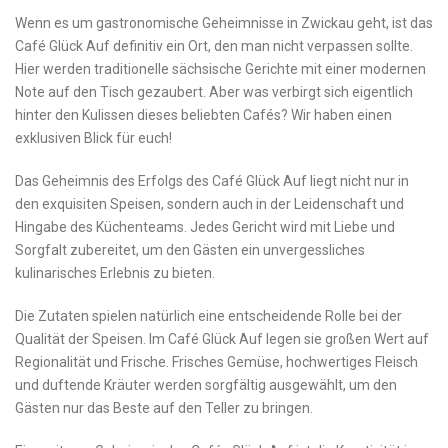
Wenn es um gastronomische Geheimnisse in⁤ Zwickau geht, ist das
Café ‌Glück Auf definitiv⁢ ein Ort, den ⁣man ⁤nicht verpassen sollte.
Hier werden traditionelle sächsische Gerichte⁣ mit einer modernen
Note auf den Tisch gezaubert.⁣ Aber was ⁣verbirgt ⁣sich eigentlich
hinter den Kulissen dieses​ beliebten⁢ Cafés? Wir haben einen​
exklusiven ⁤Blick für euch!
Das Geheimnis des Erfolgs des Café Glück Auf liegt nicht nur ‍in
den exquisiten Speisen, sondern auch in der Leidenschaft und
Hingabe des Küchenteams. Jedes Gericht wird mit Liebe und
Sorgfalt zubereitet, um den Gästen ein unvergessliches
kulinarisches Erlebnis zu bieten.
Die Zutaten ‌spielen natürlich eine entscheidende Rolle bei der
Qualität ⁤der Speisen. Im Café Glück Auf legen sie großen Wert auf
‍Regionalität und Frische. Frisches Gemüse, hochwertiges Fleisch
und duftende Kräuter werden sorgfältig ausgewählt, um den
Gästen nur das Beste ‌auf‍ den Teller zu bringen.