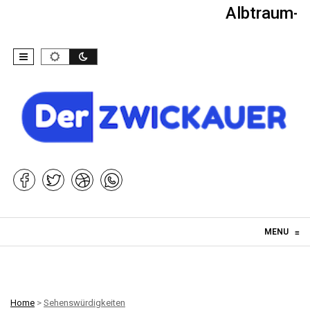
Albtraum-Ki
Skip to content
MENU
≡
Home
>
Sehenswürdigkeiten