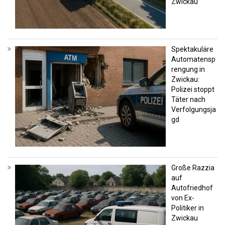
Zwickau
Spektakuläre
Automatensp
rengung in
Zwickau:
Polizei stoppt
Täter nach
Verfolgungsja
gd
Große Razzia
auf
Autofriedhof
von Ex-
Politiker in
Zwickau