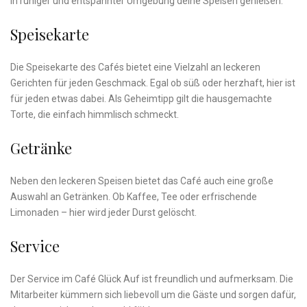
in ruhiger und entspannter Umgebung‍ deine Speisen genießen.
Speisekarte
Die Speisekarte des ‌Cafés bietet eine Vielzahl an leckeren
Gerichten für ⁣jeden ⁣Geschmack. Egal ob süß oder herzhaft, hier ist
für jeden etwas dabei. Als Geheimtipp gilt die‍ hausgemachte
Torte, die einfach himmlisch‍ schmeckt.
Getränke
Neben den leckeren Speisen bietet das Café auch eine große
Auswahl an Getränken. Ob Kaffee,⁤ Tee oder erfrischende
Limonaden – hier wird jeder ‍Durst gelöscht.
Service
Der Service im​ Café Glück Auf ist freundlich und aufmerksam. Die
Mitarbeiter kümmern sich liebevoll um die Gäste und⁢ sorgen dafür,