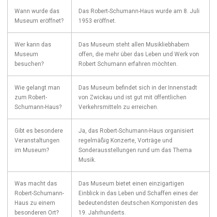
Wann wurde das
Das ⁤Robert-Schumann-Haus wurde am 8. Juli
Museum eröffnet?
1953 eröffnet.
Wer kann das
Das Museum⁣ steht allen Musikliebhabern
Museum
offen, die mehr über das Leben und Werk von ​
besuchen?
Robert Schumann erfahren möchten.
Wie⁢ gelangt man
Das Museum befindet sich in‌ der Innenstadt ​
zum Robert-
von Zwickau⁣ und‍ ist gut mit öffentlichen‍
Schumann-Haus?
Verkehrsmitteln zu erreichen.
Gibt es ‌besondere
Ja, das ‍Robert-Schumann-Haus organisiert
Veranstaltungen
‍regelmäßig ‌Konzerte, ‍Vorträge und
‌im Museum?
⁤Sonderausstellungen rund um das ⁢Thema
Musik.
Was ⁤macht das
Das‌ Museum⁣ bietet ⁤einen⁤ einzigartigen
Robert-Schumann-
‌Einblick ⁢in⁤ das Leben und Schaffen eines der
Haus zu⁤ einem
bedeutendsten deutschen Komponisten‌ des
besonderen Ort?
19. Jahrhunderts.