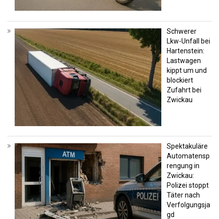
Schwerer
Lkw-Unfall bei
Hartenstein:
Lastwagen
kippt um und
blockiert
Zufahrt bei
Zwickau
Spektakuläre
Automatensp
rengung in
Zwickau:
Polizei stoppt
Täter nach
Verfolgungsja
gd