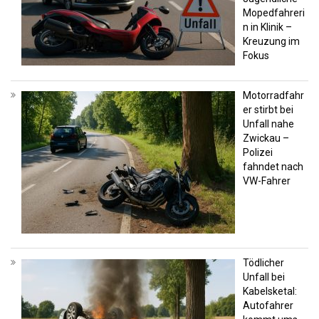
Mopedfahreri
n in Klinik –
Kreuzung im
Fokus
Motorradfahr
er stirbt bei
Unfall nahe
Zwickau –
Polizei
fahndet nach
VW-Fahrer
Tödlicher
Unfall bei
Kabelsketal:
Autofahrer