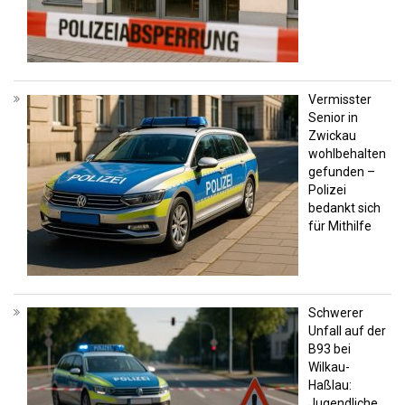
Vermisster
Senior in
Zwickau
wohlbehalten
gefunden –
Polizei
bedankt sich
für Mithilfe
Schwerer
Unfall auf der
B93 bei
Wilkau-
Haßlau:
Jugendliche