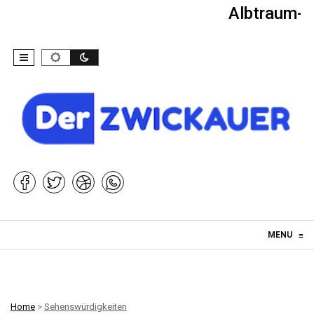
Albtraum-Ki
Skip to content
MENU
≡
Home
>
Sehenswürdigkeiten