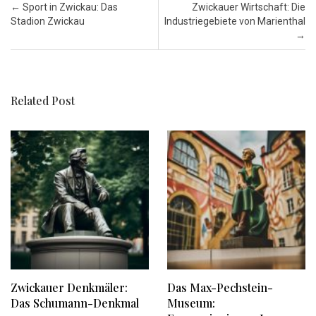
Post navigation
←
Sport in Zwickau: Das
Zwickauer Wirtschaft: Die
Stadion Zwickau
Industriegebiete von Marienthal
→
Related Post
Zwickauer Denkmäler:
Das Max-Pechstein-
Das Schumann-Denkmal
Museum: