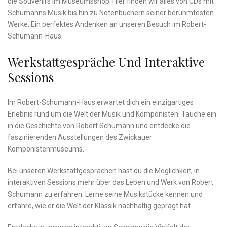
die Souvenirs im‍ Museumsshop.​ Hier⁢ finden wir‌ alles ⁢von CDs mit
Schumanns Musik ‌bis ‍hin zu Notenbüchern seiner berühmtesten
Werke. Ein ⁤perfektes Andenken an unseren Besuch im Robert-
Schumann-Haus.
Werkstattgespräche ⁤und Interaktive
Sessions
Im Robert-Schumann-Haus erwartet dich ein einzigartiges
Erlebnis rund‌ um die Welt der ⁢Musik ​und ‌Komponisten. Tauche ein
in ‌die Geschichte von Robert Schumann und entdecke⁤ die
‍faszinierenden⁢ Ausstellungen des Zwickauer​
Komponistenmuseums.
Bei unseren Werkstattgesprächen hast du die​ Möglichkeit, ‍in
interaktiven Sessions mehr über das Leben ‌und Werk von Robert
⁤Schumann zu erfahren. Lerne⁣ seine Musikstücke kennen‌ und
erfahre, wie er die Welt der Klassik nachhaltig geprägt ⁤hat.