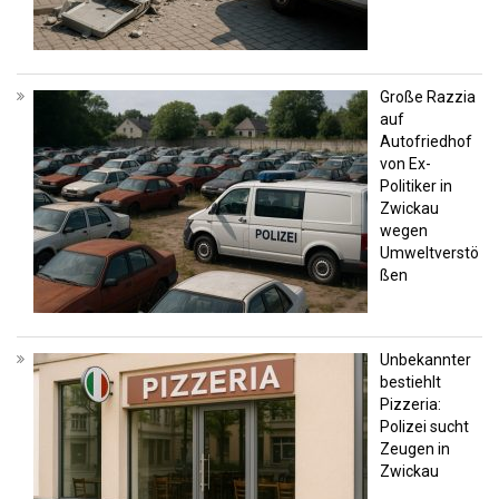
Große Razzia
auf
Autofriedhof
von Ex-
Politiker in
Zwickau
wegen
Umweltverstö
ßen
Unbekannter
bestiehlt
Pizzeria:
Polizei sucht
Zeugen in
Zwickau