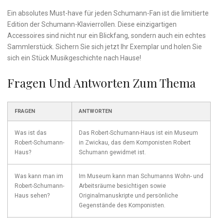
Ein absolutes ​Must-have‌ für ​jeden‍ Schumann-Fan ⁣ist die limitierte
Edition ⁢der Schumann-Klavierrollen. Diese ‍einzigartigen
⁢Accessoires ⁢sind nicht nur ein ‍Blickfang, sondern auch ein ‌echtes⁣
Sammlerstück. Sichern Sie sich jetzt Ihr Exemplar und⁤ holen⁤ Sie
sich ein Stück Musikgeschichte nach Hause!
Fragen Und Antworten Zum Thema
FRAGEN
ANTWORTEN
Was ist‍ das
Das⁢ Robert-Schumann-Haus ist⁤ ein Museum ​
Robert-Schumann-
in Zwickau, das dem ‍Komponisten Robert
Haus?
Schumann gewidmet ⁣ist.
Was ​kann man ‌im
Im Museum ⁤kann man⁤ Schumanns Wohn- ‍und
Robert-Schumann-
​Arbeitsräume besichtigen sowie
Haus⁢ sehen?
Originalmanuskripte und persönliche
Gegenstände des​ Komponisten.