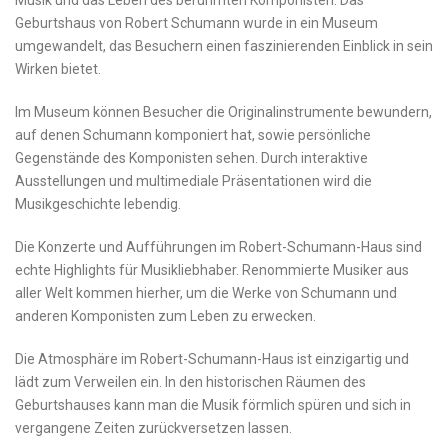
Musik und das Leben‌ des berühmten⁢ Komponisten. Das
Geburtshaus⁣ von Robert ‍Schumann wurde in ‍ein Museum
umgewandelt, das⁢ Besuchern einen faszinierenden Einblick in ⁤sein​
Wirken bietet.
Im Museum ⁤können Besucher die Originalinstrumente bewundern,
​auf denen Schumann komponiert hat, sowie ​persönliche
⁣Gegenstände​ des ⁣Komponisten sehen. Durch​ interaktive
Ausstellungen und multimediale ‌Präsentationen wird die
Musikgeschichte lebendig.
Die Konzerte und ⁤Aufführungen​ im Robert-Schumann-Haus sind
echte Highlights ⁣für Musikliebhaber. ⁣Renommierte ⁢Musiker aus
aller Welt kommen hierher,⁤ um die Werke von Schumann und
anderen Komponisten zum ⁢Leben⁣ zu⁤ erwecken.
Die Atmosphäre im⁢ Robert-Schumann-Haus ⁢ist einzigartig und⁣
lädt zum Verweilen ein. In ⁤den historischen Räumen des
Geburtshauses ⁢kann man die Musik förmlich spüren und⁣ sich ‍in
⁤vergangene Zeiten zurückversetzen lassen.