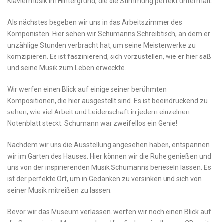
‍Klaviermusik im‌ Hintergrund, die die Stimmung perfekt⁣ untermalt.
Als nächstes​ begeben ⁢wir​ uns in das Arbeitszimmer des
Komponisten. Hier sehen wir ‍Schumanns ‍Schreibtisch,⁣ an ‌dem er
unzählige Stunden verbracht ​hat, um seine Meisterwerke ⁢zu
komzipieren. Es ⁣ist​ faszinierend, sich​ vorzustellen, wie er⁣ hier saß
und seine‍ Musik zum Leben⁣ erweckte.
Wir werfen einen Blick auf einige seiner ⁢berühmten
Kompositionen, die​ hier ausgestellt sind.‌ Es ist beeindruckend ⁤zu
sehen, wie ​viel​ Arbeit und Leidenschaft in ​jedem einzelnen
Notenblatt steckt. Schumann war ‍zweifellos ein ⁢Genie!
Nachdem‍ wir uns die Ausstellung angesehen haben,⁤ entspannen
wir im Garten des⁢ Hauses. Hier⁢ können wir die Ruhe genießen und
uns von ⁣der inspirierenden Musik⁣ Schumanns berieseln⁢ lassen. Es
‌ist der⁢ perfekte Ort,​ um in​ Gedanken ​zu versinken und sich von
seiner Musik mitreißen zu lassen.
Bevor wir das Museum verlassen,⁤ werfen wir noch⁢ einen Blick auf