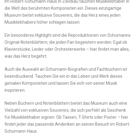
Im ‌Robert-Schumann-Haus in Zwickau tauchen ⁣Musikliebhaber⁢ in
die Welt⁢ des berühmten Komponisten ein. Dieses‍ einzigartige⁣
Museum bietet exklusive Souvenirs, die das ​Herz ⁤eines jeden
Musikliebhabers höher schlagen ‌lassen.
Ein besonderes ⁣Highlight ​sind​ die Reproduktionen von Schumanns
Original-Notenblättern, die jeden Fan begeistern werden. Egal ob​
Klavierstücke, Lieder oder Orchesterwerke – ⁢hier findet man alles,
was das Herz begehrt.
Auch ⁤die‍ Auswahl‍ an Schumann-Biografien und Fachbüchern⁤ ist
beeindruckend. Tauchen Sie ein in das Leben ⁣und Werk dieses
‌genialen Komponisten und lassen​ Sie ⁤sich von ‍seiner Musik
inspirieren.
Neben Büchern und⁢ Notenblättern bietet das‌ Museum auch eine
‍Vielzahl von‍ exklusiven ⁤Souvenirs, ⁤die sich perfekt als Geschenk
für Musikliebhaber eignen. Ob Tassen, T-Shirts oder Poster – hier
findet ⁢jeder das passende Andenken an ⁣seinen Besuch‌ im Robert-
Schumann-Haus.