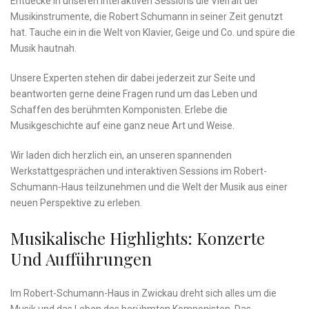
Entdecke in ‌unseren interaktiven⁣ Sessions‌ die ​Vielfalt der
Musikinstrumente, die Robert ​Schumann in ⁤seiner Zeit genutzt
hat.⁢ Tauche ein⁣ in ⁣die‍ Welt von‌ Klavier,‍ Geige und Co. und⁣ spüre die
Musik hautnah.
Unsere Experten stehen dir dabei jederzeit zur Seite und
beantworten gerne deine Fragen ⁣rund ‍um das ⁢Leben⁣ und
Schaffen⁣ des berühmten​ Komponisten. Erlebe die
Musikgeschichte⁤ auf eine ganz neue Art und ⁤Weise.
Wir laden dich ​herzlich ein, an unseren⁢ spannenden‌
Werkstattgesprächen und ‌interaktiven Sessions im⁣ Robert-
Schumann-Haus teilzunehmen und die Welt der‍ Musik aus einer
neuen ⁣Perspektive zu ​erleben.
Musikalische Highlights: Konzerte
Und Aufführungen
Im ⁢Robert-Schumann-Haus in Zwickau dreht sich⁤ alles⁤ um die​