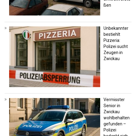
ßen
Unbekannter
bestiehlt
Pizzeria:
Polizei sucht
Zeugen in
Zwickau
Vermisster
Senior in
Zwickau
wohlbehalten
gefunden –
Polizei