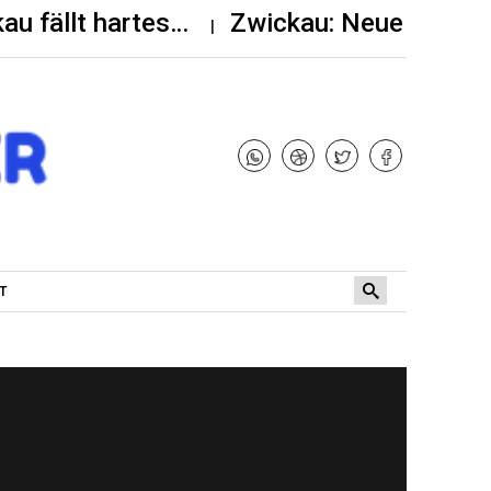
kau fällt hartes…
Zwickau: Neue Bauste
T