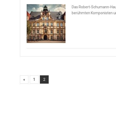
Das Robert-Schumann-Haus i
berühmten Komponisten und t
«
1
2