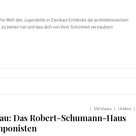
fte Welt des Jugendstils in Zwickau! Entdecke die architektonischen
 zu bieten hat und lass dich von ihrer Schönheit verzaubern.
550 Views
14 Mins
ckau: Das Robert-Schumann-Haus
mponisten