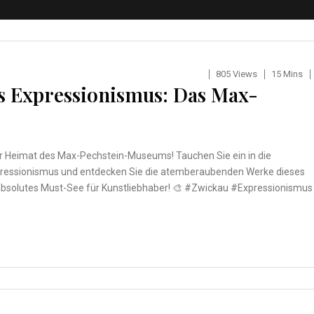
805 Views
15 Mins
s Expressionismus: Das Max-
r Heimat des Max-Pechstein-Museums! Tauchen Sie ein in die
pressionismus und entdecken Sie die atemberaubenden Werke dieses
n absolutes Must-See für Kunstliebhaber! 🎨 #Zwickau #Expressionismus