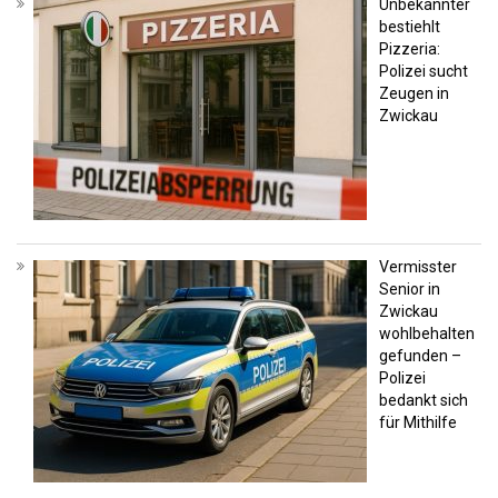
Unbekannter
bestiehlt
Pizzeria:
Polizei sucht
Zeugen in
Zwickau
Vermisster
Senior in
Zwickau
wohlbehalten
gefunden –
Polizei
bedankt sich
für Mithilfe