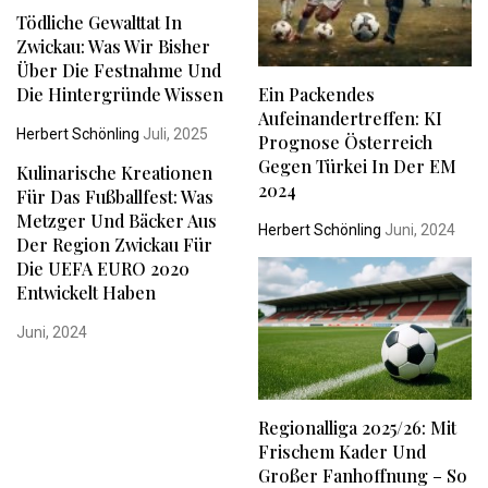
Tödliche Gewalttat In
Zwickau: Was Wir Bisher
Über Die Festnahme Und
Ein Packendes
Die Hintergründe Wissen
Aufeinandertreffen: KI
Herbert Schönling
Juli, 2025
Prognose Österreich
Gegen Türkei In Der EM
Kulinarische Kreationen
2024
Für Das Fußballfest: Was
Metzger Und Bäcker Aus
Herbert Schönling
Juni, 2024
Der Region Zwickau Für
Die UEFA EURO 2020
Entwickelt Haben
Juni, 2024
Regionalliga 2025/26: Mit
Frischem Kader Und
Großer Fanhoffnung – So