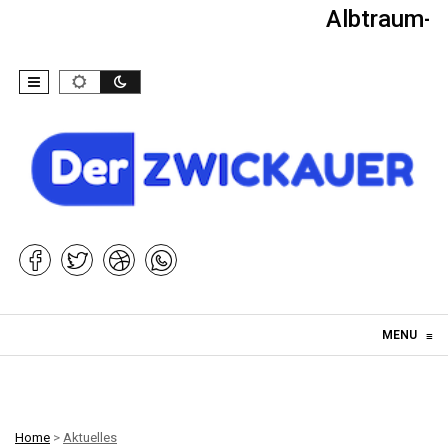
Albtraum-Ki
Skip to content
MENU
≡
Home
>
Aktuelles