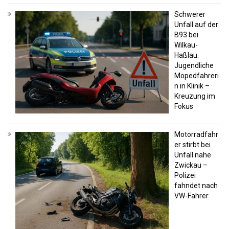
Schwerer
Unfall auf der
B93 bei
Wilkau-
Haßlau:
Jugendliche
Mopedfahreri
n in Klinik –
Kreuzung im
Fokus
Motorradfahr
er stirbt bei
Unfall nahe
Zwickau –
Polizei
fahndet nach
VW-Fahrer