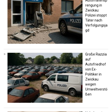
Automatensp
rengung in
Zwickau:
Polizei stoppt
Täter nach
Verfolgungsja
gd
Große Razzia
auf
Autofriedhof
von Ex-
Politiker in
Zwickau
wegen
Umweltverstö
ßen