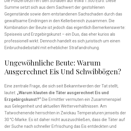
Die Polizei beziffert den Schaden auf etwa 1.500 Euro. Diese
Summe setzt sich aus dem Sachwert der gestohlenen
Gegenstände sowie dem entstandenen Sachschaden durch das
gewaltsame Eindringen in den Kellerbereich zusammen. Die
Kombination der Beute ist jedoch das eigentlich Bemerkenswerte:
Speiseeis und Erzgebirgskunst – ein Duo, das eher kurios als
professionell wirkt. Dennoch handelt es sich juristisch um einen
Einbruchsdiebstahl mit erheblicher Strafandrohung.
Ungewöhnliche Beute: Warum
Ausgerechnet Eis Und Schwibbögen?
Eine zentrale Frage, die sich seit Bekanntwerden der Tat stellt,
lautet:
„Warum klauten die Täter ausgerechnet Eis und
Erzgebirgskunst?“
Die Ermittler vermuten ein Zusammenspiel
aus Gelegenheit und aktuellen Wetterverhältnissen. Am
Tatwochenende herrschten in Zwickau Temperaturen jenseits der
30 °C-Marke. Es ist daher nicht auszuschließen, dass die Täter auf
der Suche nach schneller Erfrischung das Eis entdeckten und