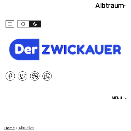
Albtraum-Ki
Skip to content
MENU
≡
Home
>
Aktuelles