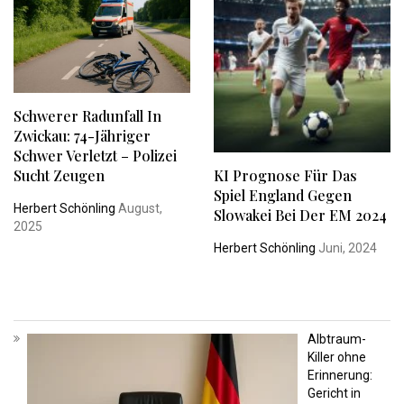
Schwerer Radunfall In
Zwickau: 74-Jähriger
Schwer Verletzt – Polizei
KI Prognose Für Das
Sucht Zeugen
Spiel England Gegen
Herbert Schönling
August,
Slowakei Bei Der EM 2024
2025
Herbert Schönling
Juni, 2024
Albtraum-
Killer ohne
Erinnerung:
Gericht in