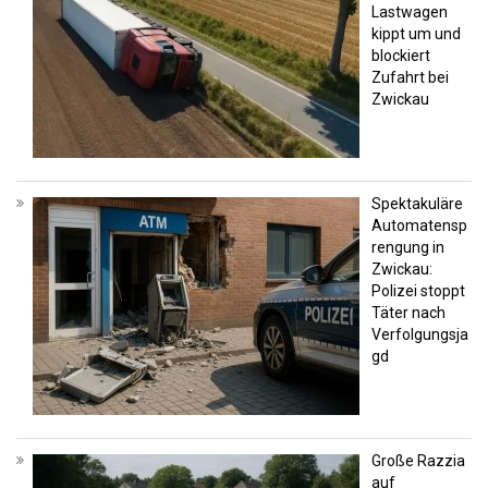
Lastwagen
kippt um und
blockiert
Zufahrt bei
Zwickau
Spektakuläre
Automatensp
rengung in
Zwickau:
Polizei stoppt
Täter nach
Verfolgungsja
gd
Große Razzia
auf