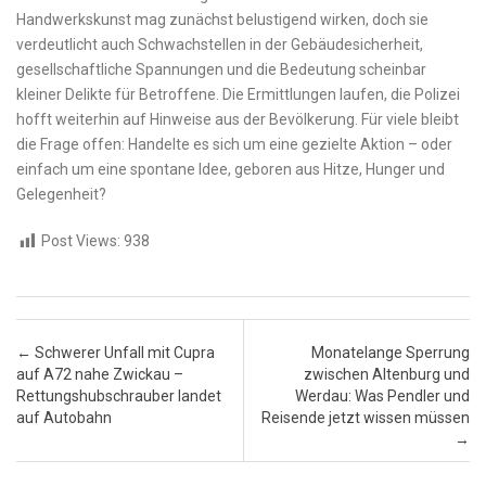
Handwerkskunst mag zunächst belustigend wirken, doch sie
verdeutlicht auch Schwachstellen in der Gebäudesicherheit,
gesellschaftliche Spannungen und die Bedeutung scheinbar
kleiner Delikte für Betroffene. Die Ermittlungen laufen, die Polizei
hofft weiterhin auf Hinweise aus der Bevölkerung. Für viele bleibt
die Frage offen: Handelte es sich um eine gezielte Aktion – oder
einfach um eine spontane Idee, geboren aus Hitze, Hunger und
Gelegenheit?
Post Views:
938
Post navigation
←
Schwerer Unfall mit Cupra
Monatelange Sperrung
auf A72 nahe Zwickau –
zwischen Altenburg und
Rettungshubschrauber landet
Werdau: Was Pendler und
auf Autobahn
Reisende jetzt wissen müssen
→