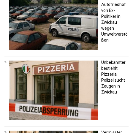
Autofriedhof
von Ex-
Politiker in
Zwickau
wegen
Umweltverstö
ßen
Unbekannter
bestiehlt
Pizzeria:
Polizei sucht
Zeugen in
Zwickau
Vermisster