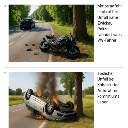
Motorradfahr
er stirbt bei
Unfall nahe
Zwickau –
Polizei
fahndet nach
VW-Fahrer
Tödlicher
Unfall bei
Kabelsketal:
Autofahrer
kommt ums
Leben