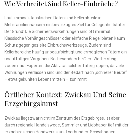
Wie Verbreitet Sind Keller-Einbrüche?
Laut kriminalstatistischen Daten sind Kellerabteile in
Mehrfamilienhäusern ein bevorzugtes Ziel für Gelegenheitstäter.
Der Grund: Die Sicherheitsvorkehrungen sind oft minimal.
Klassische Vorhängeschlösser oder einfache Riegel bieten kaum
Schutz gegen gezielte Einbruchswerkzeuge. Zudem sind
Kellerbereiche häufig unbeaufsichtigt und ermöglichen Tätern ein
unauffälliges Vorgehen. Bei besonders heißem Wetter steigt
zudem laut Experten die Aktivität solcher Tätergruppen, da viele
Wohnungen verlassen sind und der Bedarf nach „schneller Beute“
– etwa gekühlten Lebensmitteln – zunimmt.
Örtlicher Kontext: Zwickau Und Seine
Erzgebirgskunst
Zwickau liegt zwar nicht im Zentrum des Erzgebirges, ist aber
durch regionale Handelswege, Sammler und Liebhaber tief mit der
erzgebirgischen Handwerkskunst verbunden. Schwibbögen,