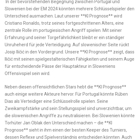
⁢ In der⁤ bevorstehenden Begegnung zwischen Portugal und‌
Slowenien bei der EM 2024 könnten mehrere Schlüsselspieler den
Unterschied‌ ausmachen. Laut unserer **KI Prognose** wird
Cristiano Ronaldo, trotz seines fortgeschrittenen Alters, eine⁤
zentrale Rolle ‍im portugiesischen Angriff spielen. Mit seiner
Erfahrung und⁣ seiner‌ Torgefährlichkeit bleibt er ein ständiger⁣
Unruheherd für jede Verteidigung. Auf slowenischer Seite rückt
Josip Iličić​ in den Vordergrund.⁤ Unsere ‌**KI Prognose** zeigt,⁣ dass
Iličić mit‍ seinen spielgestalterischen⁤ Fähigkeiten ⁣und seinem ‌Auge
für ​entscheidende Pässe der Hauptakteur ⁢in Sloweniens
Offensivspiel sein wird.
Neben diesen offensichtlichen Stars hebt die **KI Prognose**
auch ​einige weitere Akteure ⁣hervor. Für Portugal könnte Rúben
Dias als Verteidiger eine Schlüsselrolle ⁣spielen. Seine
Zweikampfstärke und ⁤sein Stellungsspiel⁤ sind unverzichtbar, um
die slowenischen Angriffe⁢ zu neutralisieren. Bei Slowenien könnte⁣
Torhüter Jan Oblak den Unterschied machen ⁢– die **KI
Prognose** sieht​ in ihm einen der besten Keeper des Turniers,
‌dessen⁣ Reflexe und ⁤Spielverständnis entscheiden könnten. Auch