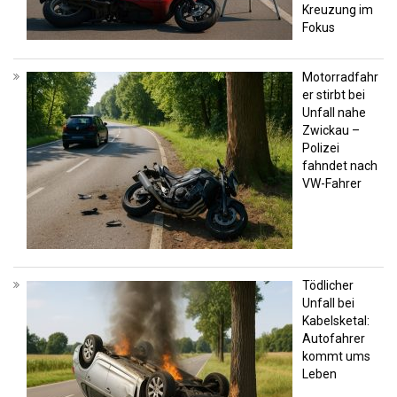
Kreuzung im
Fokus
Motorradfahr
er stirbt bei
Unfall nahe
Zwickau –
Polizei
fahndet nach
VW-Fahrer
Tödlicher
Unfall bei
Kabelsketal:
Autofahrer
kommt ums
Leben