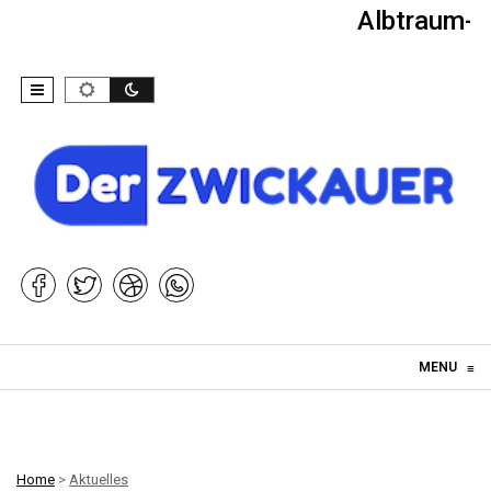
Albtraum-Ki
Skip to content
MENU
≡
Home
>
Aktuelles