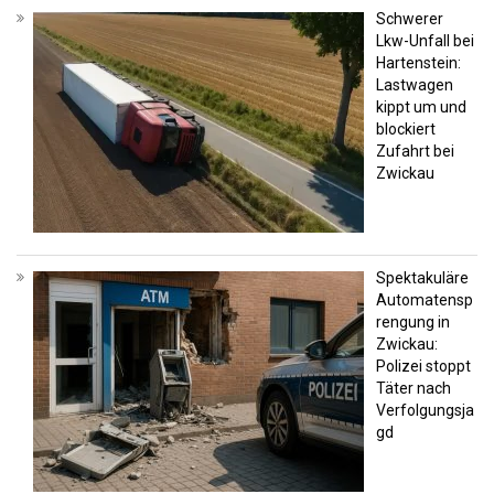
Schwerer
Lkw-Unfall bei
Hartenstein:
Lastwagen
kippt um und
blockiert
Zufahrt bei
Zwickau
Spektakuläre
Automatensp
rengung in
Zwickau:
Polizei stoppt
Täter nach
Verfolgungsja
gd