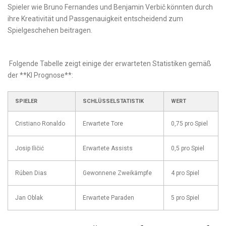
Spieler wie Bruno Fernandes​ und Benjamin Verbič könnten durch​
ihre Kreativität und Passgenauigkeit‌ entscheidend zum ​
Spielgeschehen beitragen.
‍ ⁣
​ Folgende Tabelle zeigt einige der erwarteten⁤ Statistiken gemäß‍
der ‌**KI ⁢Prognose**:
SPIELER
SCHLÜSSELSTATISTIK
WERT
Cristiano Ronaldo
Erwartete Tore
0,75 pro Spiel
Josip ⁤Iličić
Erwartete Assists
0,5 pro Spiel
Rúben Dias
Gewonnene Zweikämpfe
4 pro ⁣Spiel
Jan Oblak
Erwartete Paraden
5 pro Spiel