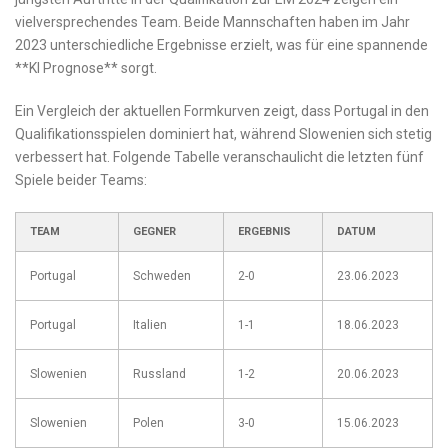
vielversprechendes Team. Beide ⁢Mannschaften haben im Jahr
2023 ‌unterschiedliche Ergebnisse erzielt, was für eine spannende
**KI Prognose** sorgt.
Ein Vergleich der aktuellen ⁣Formkurven zeigt, dass Portugal in den
Qualifikationsspielen dominiert hat,​ während Slowenien sich‍ stetig
verbessert hat. Folgende Tabelle veranschaulicht die ⁣letzten fünf
Spiele⁤ beider Teams:
TEAM
GEGNER
ERGEBNIS
DATUM
Portugal
Schweden
2-0
23.06.2023
Portugal
Italien
1-1
18.06.2023
Slowenien
Russland
1-2
20.06.2023
Slowenien
Polen
3-0
15.06.2023