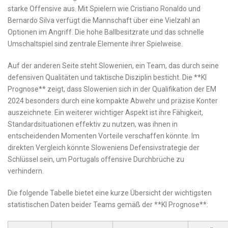
starke Offensive‌ aus. Mit Spielern wie Cristiano Ronaldo und
Bernardo Silva⁢ verfügt die Mannschaft über eine Vielzahl⁢ an
⁣Optionen im Angriff. Die hohe Ballbesitzrate und das schnelle⁣
Umschaltspiel sind zentrale Elemente ‌ihrer Spielweise.
Auf der anderen Seite steht Slowenien, ein Team, das durch⁣ seine
defensiven Qualitäten und taktische Disziplin⁢ besticht. Die **KI
Prognose** zeigt, dass Slowenien sich in der Qualifikation der EM⁣
2024 besonders durch eine kompakte⁤ Abwehr und präzise Konter
auszeichnete. Ein weiterer ​wichtiger Aspekt ⁢ist⁢ ihre Fähigkeit,
Standardsituationen effektiv zu nutzen, was ihnen in
entscheidenden Momenten ‌Vorteile ​verschaffen könnte.‍ Im
direkten Vergleich könnte Sloweniens Defensivstrategie der
Schlüssel‍ sein, um Portugals offensive Durchbrüche⁣ zu
⁤verhindern.
Die folgende Tabelle bietet eine kurze⁤ Übersicht der wichtigsten
statistischen Daten beider Teams gemäß der **KI ⁤Prognose**: