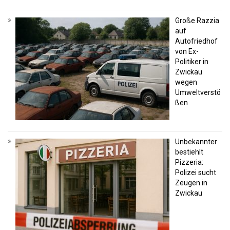
Große Razzia
auf
Autofriedhof
von Ex-
Politiker in
Zwickau
wegen
Umweltverstö
ßen
Unbekannter
bestiehlt
Pizzeria:
Polizei sucht
Zeugen in
Zwickau