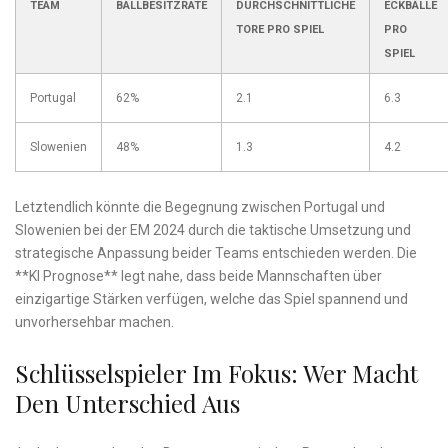
TEAM
BALLBESITZRATE
DURCHSCHNITTLICHE
ECKBÄLLE
⁤TORE PRO SPIEL
PRO
SPIEL
Portugal
62%
2.1
6.3
Slowenien
48%
1.3
4.2
Letztendlich könnte ‌die Begegnung zwischen Portugal ⁢und
Slowenien ​bei‍ der EM 2024 durch die taktische Umsetzung und
strategische Anpassung‌ beider Teams entschieden⁢ werden. Die
**KI Prognose** legt nahe, dass beide‌ Mannschaften über
einzigartige Stärken⁤ verfügen, welche das Spiel spannend und
unvorhersehbar machen.
Schlüsselspieler Im‍ Fokus: Wer⁣ Macht
⁢den ⁣Unterschied Aus