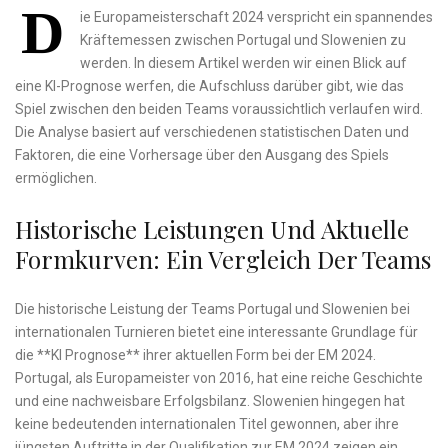
D
ie Europameisterschaft 2024 verspricht ein spannendes
Kräftemessen ⁣zwischen Portugal und‌ Slowenien zu
‍werden. In diesem Artikel werden wir einen Blick auf
eine KI-Prognose werfen, die Aufschluss darüber gibt, wie das
Spiel zwischen den beiden Teams voraussichtlich verlaufen wird.
Die Analyse basiert auf verschiedenen‍ statistischen Daten ⁤und
Faktoren, die eine Vorhersage über den Ausgang des Spiels⁣
ermöglichen.
Historische Leistungen Und Aktuelle
Formkurven: Ein Vergleich Der Teams
Die ‍historische Leistung ​der Teams Portugal⁢ und Slowenien bei
internationalen Turnieren bietet eine interessante Grundlage für
⁢die **KI Prognose** ihrer aktuellen Form bei⁣ der⁢ EM 2024.
Portugal, als Europameister von 2016, hat eine reiche Geschichte
und​ eine nachweisbare Erfolgsbilanz. Slowenien hingegen hat
keine bedeutenden internationalen Titel gewonnen, aber ihre
jüngsten ⁢Auftritte‍ in der Qualifikation zur EM 2024 zeigen ein⁢