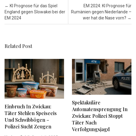
Post navigation
←
KI Prognose für das Spiel
EM 2024: KI Prognose für
England gegen Slowakei bei der
Rumänien gegen Niederlande –
EM 2024
wer hat die Nase vorn?
→
Related Post
Spektakuläre
Einbruch In Zwickau:
Automatensprengung In
Täter Stehlen Speiseeis
Zwickau: Polizei Stoppt
Und Schwibbögen –
Täter Nach
Polizei Sucht Zeugen
Verfolgungsjagd