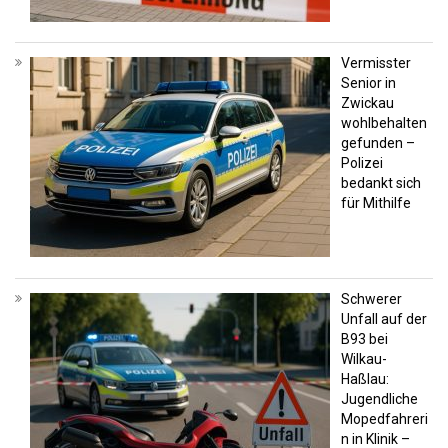
Vermisster
Senior in
Zwickau
wohlbehalten
gefunden –
Polizei
bedankt sich
für Mithilfe
Schwerer
Unfall auf der
B93 bei
Wilkau-
Haßlau:
Jugendliche
Mopedfahreri
n in Klinik –