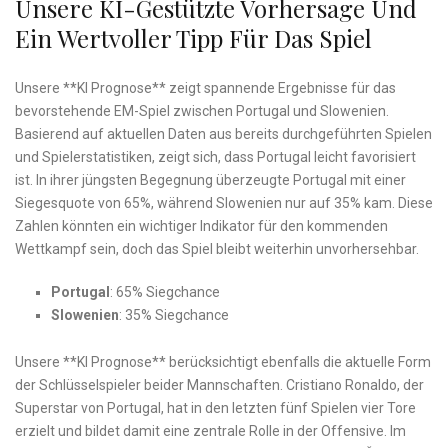
Unsere KI-Gestützte Vorhersage Und
Ein Wertvoller Tipp Für ⁢das Spiel
Unsere ​**KI Prognose** zeigt spannende Ergebnisse für das
bevorstehende EM-Spiel ⁣zwischen Portugal und Slowenien.​
Basierend ​auf aktuellen⁣ Daten aus ‍bereits durchgeführten Spielen⁢
und Spielerstatistiken,⁣ zeigt sich, dass Portugal leicht favorisiert
ist. In ‍ihrer jüngsten Begegnung überzeugte Portugal mit einer
Siegesquote ‍von‌ 65%, während⁤ Slowenien nur auf 35%⁤ kam. ⁤Diese
Zahlen könnten ein wichtiger Indikator für den⁢ kommenden
‌Wettkampf sein, doch das Spiel bleibt weiterhin unvorhersehbar.
Portugal
: 65% Siegchance
Slowenien
:⁣ 35%⁤ Siegchance
Unsere **KI Prognose** berücksichtigt ⁤ebenfalls ⁣die aktuelle Form
der Schlüsselspieler beider Mannschaften. Cristiano Ronaldo, der
Superstar von Portugal, hat in den letzten fünf Spielen vier Tore
erzielt und⁢ bildet damit eine zentrale Rolle in der⁢ Offensive.​ Im