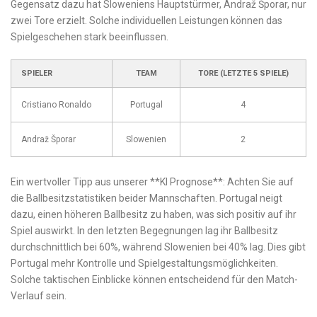
Gegensatz dazu hat Sloweniens Hauptstürmer, Andraž Šporar, ⁤nur
zwei Tore erzielt. ⁤Solche individuellen Leistungen können das
Spielgeschehen stark beeinflussen.
SPIELER
TEAM
TORE ​(LETZTE 5 SPIELE)
Cristiano⁢ Ronaldo
Portugal
4
Andraž Šporar
Slowenien
2
Ein wertvoller Tipp aus unserer **KI Prognose**: Achten Sie auf
die Ballbesitzstatistiken beider‌ Mannschaften. Portugal neigt
dazu, einen höheren Ballbesitz‌ zu haben, was sich positiv auf ihr
Spiel⁣ auswirkt. In den letzten Begegnungen lag ihr Ballbesitz
durchschnittlich bei 60%, ​während Slowenien bei 40% lag. Dies gibt
Portugal mehr Kontrolle und Spielgestaltungsmöglichkeiten.
Solche taktischen Einblicke⁣ können entscheidend für den Match-
Verlauf sein.