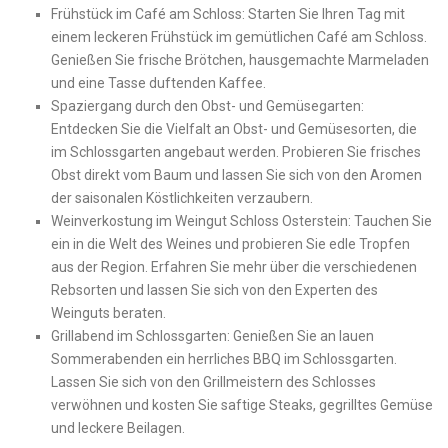
Frühstück im Café am Schloss: Starten Sie Ihren ⁣Tag mit‍
einem leckeren Frühstück im gemütlichen Café⁤ am Schloss.
Genießen⁢ Sie ⁢frische Brötchen,‍ hausgemachte Marmeladen
und eine ‌Tasse duftenden⁣ Kaffee.
Spaziergang durch den Obst- und‌ Gemüsegarten:
Entdecken Sie ‍die ‌Vielfalt⁢ an Obst- und Gemüsesorten, die
im⁤ Schlossgarten angebaut werden. Probieren ​Sie frisches
Obst direkt vom Baum und lassen Sie sich von ‌den Aromen ​
der saisonalen Köstlichkeiten‌ verzaubern.
Weinverkostung im Weingut Schloss Osterstein:⁤ Tauchen Sie
ein in ⁢die⁢ Welt ‍des Weines und probieren Sie edle Tropfen
‌aus der ⁣Region. Erfahren Sie ​mehr über die verschiedenen​
Rebsorten ⁤und lassen Sie sich von den ⁢Experten des
Weinguts beraten.
Grillabend ⁣im Schlossgarten: Genießen Sie an lauen
Sommerabenden‌ ein herrliches BBQ im ‍Schlossgarten.
Lassen Sie sich von den Grillmeistern des ‍Schlosses
verwöhnen⁢ und kosten Sie saftige Steaks, gegrilltes Gemüse
und leckere Beilagen.