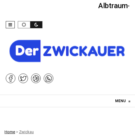
Albtraum-Ki
Skip to content
MENU
≡
Home
>
Zwickau