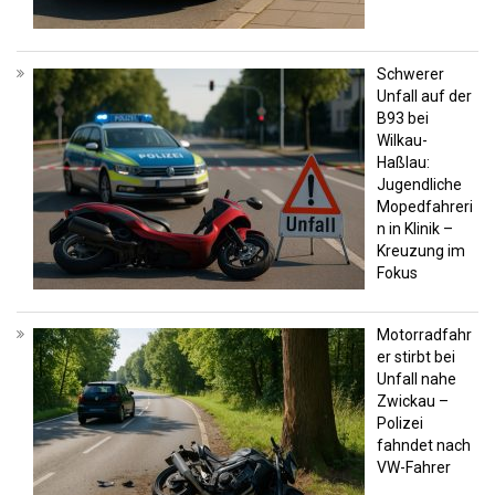
Schwerer
Unfall auf der
B93 bei
Wilkau-
Haßlau:
Jugendliche
Mopedfahreri
n in Klinik –
Kreuzung im
Fokus
Motorradfahr
er stirbt bei
Unfall nahe
Zwickau –
Polizei
fahndet nach
VW-Fahrer