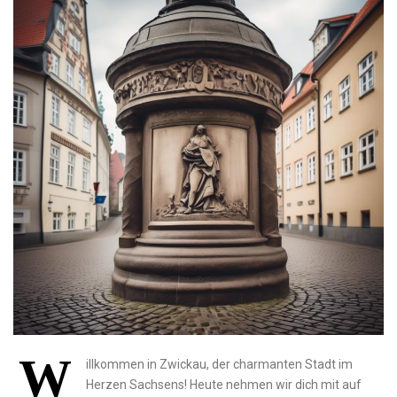
W
illkommen in⁤ Zwickau, der ‌charmanten Stadt im
Herzen Sachsens! Heute ​nehmen wir dich⁢ mit⁣ auf