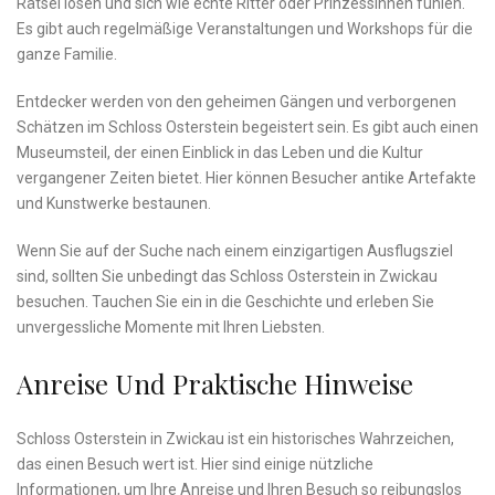
Rätsel ​lösen und sich wie⁣ echte Ritter oder Prinzessinnen fühlen.
Es gibt auch regelmäßige Veranstaltungen und Workshops für ⁢die
ganze⁢ Familie.
Entdecker werden ⁤von ​den geheimen Gängen und verborgenen
Schätzen im Schloss Osterstein begeistert sein. Es​ gibt auch einen
Museumsteil, der‍ einen Einblick⁣ in⁢ das Leben und die Kultur
vergangener Zeiten bietet. Hier können Besucher antike Artefakte⁢
und Kunstwerke bestaunen.
Wenn​ Sie auf der Suche nach einem einzigartigen ⁣Ausflugsziel
sind, sollten Sie ⁣unbedingt das Schloss Osterstein⁤ in Zwickau
besuchen. ⁤Tauchen Sie ein in die ‍Geschichte und erleben Sie
unvergessliche Momente mit Ihren Liebsten.
Anreise Und Praktische Hinweise
Schloss Osterstein ‍in Zwickau ist‌ ein historisches ⁢Wahrzeichen,
das‌ einen Besuch wert ist. Hier sind einige nützliche
Informationen, um Ihre Anreise und Ihren Besuch so reibungslos