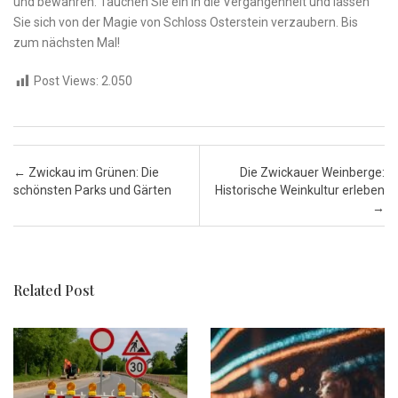
‌und bewahren. Tauchen Sie ein in die Vergangenheit ⁢und lassen⁣
Sie sich von der Magie von Schloss⁤ Osterstein verzaubern.‌ Bis
‍zum nächsten⁤ Mal!
Post Views:
2.050
Post navigation
←
Zwickau im Grünen: Die
Die Zwickauer Weinberge:
schönsten Parks und Gärten
Historische Weinkultur erleben
→
Related Post