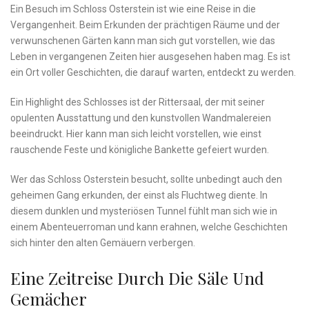
Ein Besuch im ‍Schloss ⁣Osterstein ‍ist wie‌ eine Reise in die
Vergangenheit. Beim Erkunden‍ der​ prächtigen ​Räume und der ​
verwunschenen‌ Gärten kann man sich gut vorstellen, wie das
Leben in vergangenen Zeiten ⁣hier‍ ausgesehen⁢ haben⁢ mag. ⁢Es ist ​
ein ⁢Ort voller‌ Geschichten, die darauf warten, entdeckt ​zu werden.
Ein Highlight des Schlosses ist der Rittersaal,‍ der mit seiner
opulenten​ Ausstattung und‌ den ⁤kunstvollen ⁢Wandmalereien
beeindruckt. Hier⁤ kann ‍man sich leicht vorstellen,⁤ wie einst
rauschende ‌Feste und königliche Bankette gefeiert wurden.
Wer ⁣das Schloss Osterstein besucht, sollte unbedingt auch den
geheimen Gang⁢ erkunden, der einst ​als Fluchtweg diente. ​In
diesem dunklen und mysteriösen Tunnel fühlt man sich ⁤wie ‍in
einem ‍Abenteuerroman ⁤und ⁣kann erahnen, welche⁣ Geschichten ​
sich hinter ​den ⁤alten‍ Gemäuern verbergen.
Eine Zeitreise Durch Die Säle ​und
Gemächer