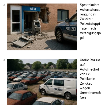
Spektakuläre
Automatensp
rengung in
Zwickau:
Polizei stoppt
Täter nach
Verfolgungsja
gd
Große Razzia
auf
Autofriedhof
von Ex-
Politiker in
Zwickau
wegen
Umweltverstö
ßen