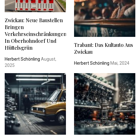
Zwickau: Neue Baustellen
Bringen
Verkehrseinschränkungen
In Oberhohndorf Und
Trabant: Das Kultauto Aus
Hüttelsgrün
Zwickau
Herbert Schönling
August,
Herbert Schönling
Mai, 2024
2025