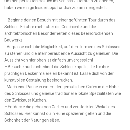
Um den perfekten ‌Besuch im Schloss ⁣Osterstein zu‌ erleben,
haben wir einige Insidertipps für dich zusammengestellt:
– Beginne deinen Besuch mit einer geführten Tour durch das
Schloss. Erfahre mehr ​über ‌die⁣ Geschichte und‌ die
architektonischen⁤ Besonderheiten dieses beeindruckenden
Bauwerks.
-‌ Verpasse nicht die Möglichkeit, auf ​den⁤ Türmen des Schlosses
zu stehen ⁢und die atemberaubende Aussicht zu genießen.⁤ Die
Aussicht von ⁣hier oben ist einfach unvergesslich!
– Besuche ‌auch​ unbedingt die Schlosskapelle,⁢ die ⁤für ihre
prächtigen Deckenmalereien ⁤bekannt ist.⁢ Lasse dich von der
⁤kunstvollen Gestaltung beeindrucken.
-‌ Mach eine Pause in einem der gemütlichen ‌Cafés in der Nähe
des Schlosses und⁢ genieße traditionelle ​lokale Spezialitäten ‌wie
den Zwickauer Kuchen.
– Entdecke die ​geheimen⁣ Gärten und versteckten Winkel des
Schlosses. Hier kannst du in Ruhe ‌spazieren gehen⁤ und die
Schönheit⁣ der Natur genießen.