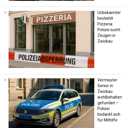
Unbekannter
bestiehlt
Pizzeria:
Polizei sucht
Zeugen in
Zwickau
Vermisster
Senior in
Zwickau
wohlbehalten
gefunden –
Polizei
bedankt sich
für Mithilfe