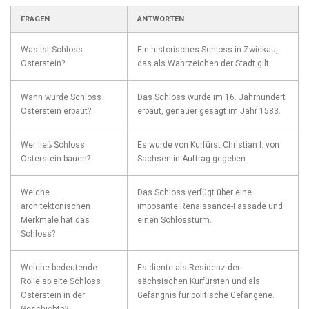
FRAGEN
ANTWORTEN
Was​ ist Schloss
Ein historisches ⁣Schloss ​in Zwickau,
Osterstein?
das ⁤als Wahrzeichen der Stadt gilt.
Wann wurde⁣ Schloss
Das Schloss wurde‌ im 16. Jahrhundert
Osterstein erbaut?
erbaut, genauer gesagt im Jahr 1583.
Wer ‌ließ Schloss⁣
Es wurde von‌ Kurfürst Christian I.⁢ von
Osterstein bauen?
Sachsen in‍ Auftrag⁣ gegeben.
Welche⁤
Das Schloss⁢ verfügt⁣ über​ eine
architektonischen
imposante Renaissance-Fassade und
Merkmale⁢ hat das‍
einen Schlossturm.
Schloss?
Welche bedeutende
Es diente ⁢als Residenz der
Rolle⁤ spielte Schloss
sächsischen Kurfürsten ⁤und ⁢als
Osterstein in der
‍Gefängnis für politische Gefangene.