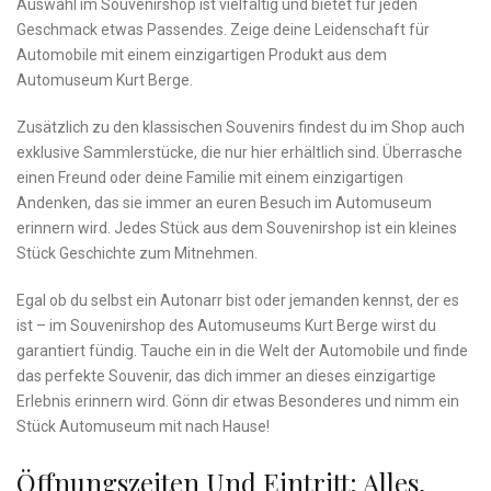
⁤Auswahl im Souvenirshop ist vielfältig ⁤und bietet für ⁤jeden
Geschmack‍ etwas Passendes. Zeige deine⁣ Leidenschaft für⁣
Automobile‍ mit einem einzigartigen Produkt aus dem
Automuseum ‍Kurt Berge.
Zusätzlich zu den klassischen ​Souvenirs findest ‌du ‍im ⁣Shop auch
exklusive Sammlerstücke, die nur hier erhältlich sind. Überrasche
einen Freund oder deine⁤ Familie mit⁣ einem einzigartigen
Andenken,‌ das ⁢sie immer an‍ euren Besuch ⁤im Automuseum
erinnern wird. ‍Jedes Stück aus dem Souvenirshop ist ein kleines
‌Stück Geschichte zum Mitnehmen.
Egal ob du selbst ein⁣ Autonarr bist oder⁣ jemanden kennst,​ der es
ist ‌– im Souvenirshop​ des Automuseums Kurt Berge wirst⁤ du
garantiert ‌fündig. Tauche ein ‍in die Welt der Automobile und finde
⁤das perfekte Souvenir, das dich immer an dieses einzigartige
Erlebnis⁤ erinnern wird.‍ Gönn dir etwas Besonderes und nimm ein‍
Stück ⁢Automuseum mit⁢ nach Hause!
Öffnungszeiten Und Eintritt: Alles,‌