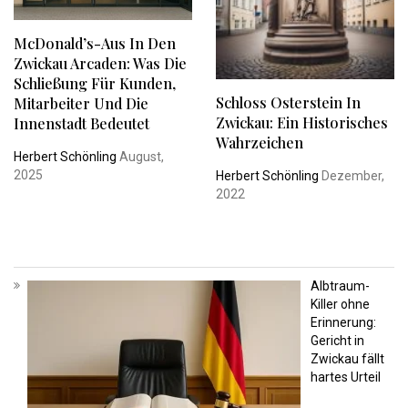
McDonald’s-Aus In Den
Zwickau Arcaden: Was Die
Schließung Für Kunden,
Schloss Osterstein In
Mitarbeiter Und Die
Zwickau: Ein Historisches
Innenstadt Bedeutet
Wahrzeichen
Herbert Schönling
August,
2025
Herbert Schönling
Dezember,
2022
Albtraum-
Killer ohne
Erinnerung:
Gericht in
Zwickau fällt
hartes Urteil