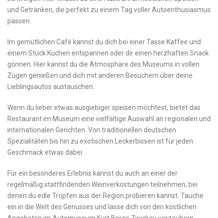
⁣und Getränken,⁢ die perfekt zu einem ⁤Tag voller Autoenthusiasmus
passen.
Im ‌gemütlichen Café kannst du dich⁢ bei einer Tasse Kaffee⁤ und
⁤einem ⁣Stück Kuchen entspannen oder dir ⁣einen herzhaften Snack‍
gönnen. Hier kannst du⁤ die Atmosphäre des Museums in vollen
Zügen ⁣genießen und dich mit anderen ‌Besuchern ⁢über⁣ deine
Lieblingsautos austauschen.
Wenn du ‍lieber ​etwas ausgiebiger speisen möchtest, bietet⁢ das
Restaurant im Museum eine vielfältige Auswahl an regionalen ​und
⁤internationalen Gerichten. ⁤Von traditionellen deutschen⁣
Spezialitäten bis⁤ hin zu ​exotischen Leckerbissen ist für⁤ jeden
Geschmack etwas dabei.
Für ein besonderes Erlebnis⁤ kannst du auch an einer der⁣
regelmäßig‍ stattfindenden‌ Weinverkostungen teilnehmen, ⁤bei
‍denen du⁤ edle Tropfen aus der Region probieren kannst. Tauche
ein ⁣in die⁣ Welt des Genusses und lasse dich von den köstlichen‌