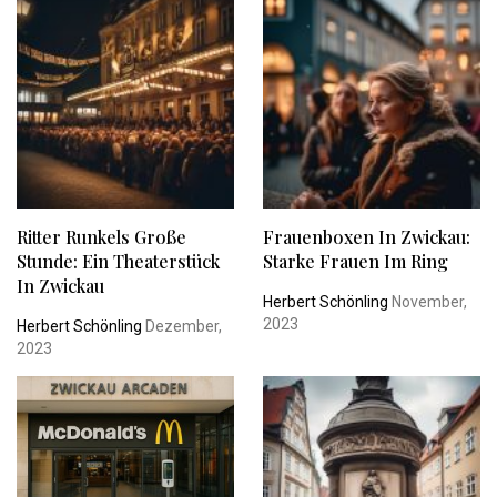
Ritter Runkels Große
Frauenboxen In Zwickau:
Stunde: Ein Theaterstück
Starke Frauen Im Ring
In Zwickau
Herbert Schönling
November,
2023
Herbert Schönling
Dezember,
2023