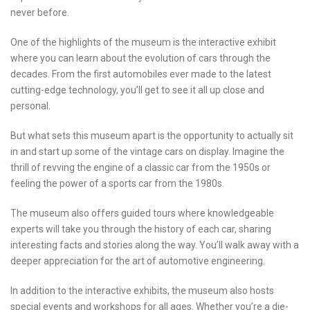
never‍ before.
One of the highlights ⁤of the museum is the​ interactive exhibit
‍where you can learn about the evolution⁢ of⁤ cars through ‌the⁢
decades. From the first automobiles ever made to the latest⁣
cutting-edge ‍technology, you’ll ​get ⁤to see it ‌all up close ⁤and⁤
personal.
But what sets this museum apart ‍is the opportunity⁣ to⁢ actually sit
in‍ and start up some of the ‌vintage cars⁢ on display. Imagine the
thrill of revving‍ the engine ⁢of a ‌classic car from the 1950s or
feeling the ​power of⁤ a sports car ​from the 1980s.
The museum also ‍offers guided tours ​where knowledgeable
experts will ⁣take ⁢you through the history of each ⁢car,⁣ sharing
⁣interesting‌ facts and ⁣stories ⁢along ⁤the way. You’ll walk away‍ with a
​deeper appreciation⁢ for the art of automotive engineering.
In addition to the ‍interactive⁤ exhibits, the ⁤museum also hosts
special events and workshops for all⁢ ages. ⁢Whether you’re a​ die-