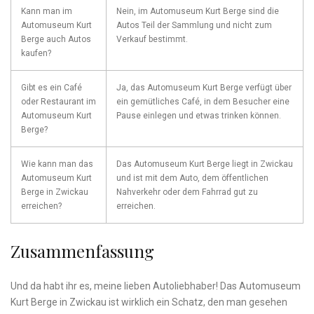
Kann ⁢man⁢ im
Nein, im Automuseum ​Kurt Berge sind ⁣die
Automuseum Kurt
Autos Teil der Sammlung und nicht zum⁤
Berge ‌auch​ Autos
Verkauf bestimmt.
kaufen?
Gibt ⁤es ein ‍Café
Ja, das Automuseum Kurt Berge verfügt ⁤über
oder Restaurant im
ein gemütliches Café, in⁤ dem Besucher eine
‌Automuseum Kurt
Pause einlegen und etwas trinken‌ können.
Berge?
Wie kann man das
Das Automuseum‍ Kurt Berge liegt in Zwickau⁢
Automuseum Kurt
und ist mit dem Auto, dem öffentlichen
‌Berge in ⁣Zwickau
Nahverkehr ‌oder ​dem Fahrrad‍ gut zu
erreichen?
⁢erreichen.
Zusammenfassung
Und da habt ​ihr​ es, meine lieben Autoliebhaber! Das Automuseum
Kurt ⁤Berge in Zwickau ist‌ wirklich ‌ein Schatz, den man gesehen