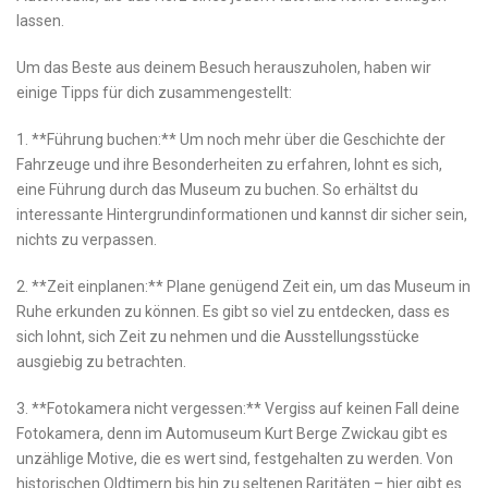
lassen.
Um das⁢ Beste aus deinem Besuch‍ herauszuholen, haben wir
einige Tipps⁤ für dich​ zusammengestellt:
1. **Führung buchen:** Um noch⁢ mehr über die Geschichte der
‌Fahrzeuge⁤ und ihre⁣ Besonderheiten zu erfahren, ‌lohnt⁤ es sich,​
eine ‌Führung durch ​das⁣ Museum⁣ zu ​buchen.​ So ⁤erhältst du
interessante Hintergrundinformationen und kannst dir sicher ⁢sein,
‍nichts zu verpassen.
2.​ **Zeit ⁢einplanen:**​ Plane genügend ‍Zeit ein, um das Museum in
Ruhe erkunden zu‌ können.⁤ Es gibt so ‌viel zu⁤ entdecken, dass ‌es
sich lohnt, sich Zeit zu⁣ nehmen und die Ausstellungsstücke
ausgiebig‌ zu betrachten.
3. **Fotokamera nicht vergessen:** ‍Vergiss auf keinen Fall deine
Fotokamera,‌ denn im Automuseum Kurt ‍Berge Zwickau gibt es
unzählige Motive, die es wert ⁢sind, festgehalten zu werden. ‌Von
historischen Oldtimern bis hin zu⁢ seltenen Raritäten – ⁤hier gibt⁣ es