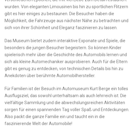
wurden. Von eleganten⁢ Limousinen ‍bis hin zu sportlichen​ Flitzern
gibt es hier einiges zu bestaunen.⁤ Die Besucher haben die
Möglichkeit, ‍die Fahrzeuge​ aus nächster Nähe zu betrachten ⁤und
sich von ihrer Schönheit​ und Eleganz faszinieren zu lassen.
Das Museum‌ bietet zudem interaktive Exponate und Spiele, die⁣
besonders die jungen Besucher ‍begeistern. ⁤So können Kinder
spielerisch mehr über die Geschichte ‌des Automobils lernen und
sich als kleine ‌Automechaniker ​ausprobieren. Auch für die Eltern
gibt es genug zu entdecken, von technischen‌ Details bis⁣ hin zu
Anekdoten⁣ über berühmte⁢ Automobilhersteller.
Für Familien ist der Besuch im Automuseum Kurt Berge⁣ ein tolles
Ausflugsziel,⁢ das sowohl unterhaltsam als auch lehrreich ‌ist. ⁤Die
⁤vielfältige Sammlung und​ die‍ abwechslungsreichen Aktivitäten
sorgen für ⁢einen spannenden Tag voller Spaß und Entdeckungen.
⁤Also ⁤packt die ganze⁣ Familie ein ‌und‍ taucht ein in⁢ die‌
faszinierende Welt der Automobile!