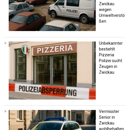
Zwickau
wegen
Umweltverstö
ßen
Unbekannter
bestiehlt
Pizzeria:
Polizei sucht
Zeugen in
Zwickau
Vermisster
Senior in
Zwickau
wohlbehalten