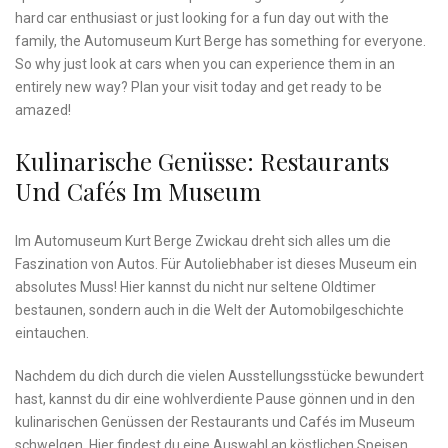
hard car enthusiast​ or just looking⁣ for​ a fun day out with⁣ the‌
family,‌ the​ Automuseum Kurt Berge has something for everyone.
So why just‌ look at cars ‌when you can ⁤experience⁤ them in an
entirely new ⁤way? Plan‌ your visit‌ today ⁤and get ‌ready to be
amazed!
Kulinarische Genüsse: Restaurants
Und Cafés Im​ Museum
Im Automuseum⁢ Kurt⁤ Berge Zwickau dreht ‍sich alles um die‍
Faszination von Autos. Für Autoliebhaber ‍ist dieses Museum ein
absolutes Muss! Hier ‌kannst​ du nicht nur seltene Oldtimer
bestaunen, sondern auch in die Welt der ‍Automobilgeschichte
eintauchen.
Nachdem du dich durch die ⁣vielen Ausstellungsstücke bewundert
hast, kannst du dir eine wohlverdiente⁣ Pause⁤ gönnen und in den⁢
kulinarischen Genüssen der Restaurants und Cafés im ⁤Museum
schwelgen. Hier findest du‍ eine ‍Auswahl an köstlichen Speisen