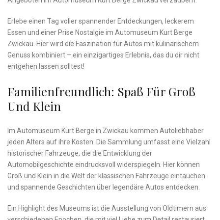
Angeboten im Automuseum Kurt Berge Zwickau verzaubern.
Erlebe einen Tag voller‌ spannender Entdeckungen, leckerem
Essen und einer Prise Nostalgie im Automuseum Kurt Berge
Zwickau. ⁣Hier wird die ⁤Faszination für Autos mit kulinarischem
Genuss kombiniert ​–‌ ein einzigartiges Erlebnis, das du ⁢dir nicht
entgehen lassen solltest!
Familienfreundlich: Spaß Für Groß
⁤und Klein
Im Automuseum Kurt Berge ⁣in ​Zwickau ⁢kommen ⁣Autoliebhaber
jeden Alters auf ihre Kosten. Die Sammlung umfasst eine Vielzahl ​
historischer ⁤Fahrzeuge, die die Entwicklung ⁤der
Automobilgeschichte⁤ eindrucksvoll widerspiegeln. Hier können
Groß und Klein in die ​Welt⁤ der klassischen Fahrzeuge eintauchen
und spannende Geschichten über legendäre Autos entdecken.
Ein Highlight des Museums‌ ist die Ausstellung von Oldtimern ⁣aus
verschiedenen Epochen, die mit ⁣viel ⁤Liebe zum Detail⁣ restauriert