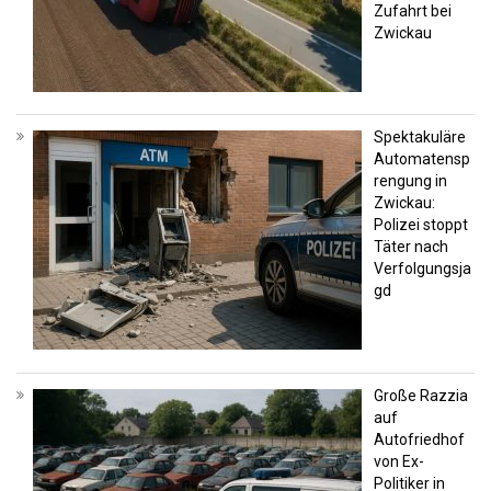
Zufahrt bei
Zwickau
Spektakuläre
Automatensp
rengung in
Zwickau:
Polizei stoppt
Täter nach
Verfolgungsja
gd
Große Razzia
auf
Autofriedhof
von Ex-
Politiker in