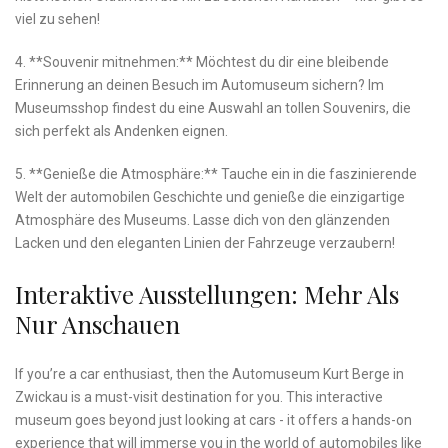
⁤viel ⁣zu⁢ sehen!
4.⁢ **Souvenir mitnehmen:** Möchtest du dir eine bleibende
Erinnerung‍ an‌ deinen Besuch⁤ im Automuseum sichern? Im​
Museumsshop findest du eine Auswahl an tollen Souvenirs, die
sich⁢ perfekt als ⁣Andenken eignen.
5. **Genieße⁢ die ‍Atmosphäre:**⁢ Tauche‌ ein in die ‌faszinierende
Welt der automobilen Geschichte und genieße die einzigartige‌
Atmosphäre des Museums. Lasse dich von ‌den glänzenden
Lacken und ​den eleganten Linien der Fahrzeuge verzaubern!
Interaktive Ausstellungen: Mehr Als ​
Nur⁢ Anschauen
If you’re a car enthusiast, then‌ the Automuseum Kurt ‍Berge in⁢
Zwickau is a must-visit destination for you. This ‍interactive
⁣museum goes beyond just looking at cars ‌- it offers a ‌hands-on
experience⁣ that will ​immerse you in‍ the world ⁢of​ automobiles like‍