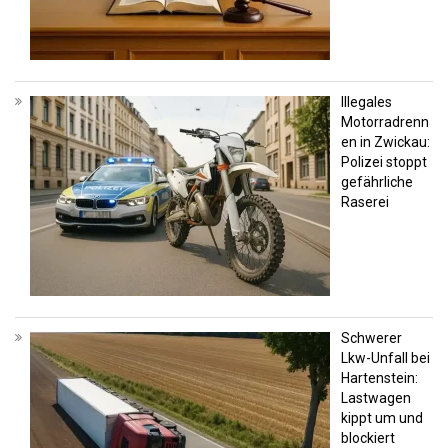
Illegales
Motorradrenn
en in Zwickau:
Polizei stoppt
gefährliche
Raserei
Schwerer
Lkw-Unfall bei
Hartenstein:
Lastwagen
kippt um und
blockiert