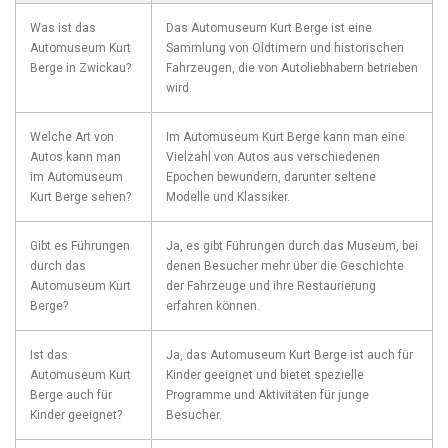
Was ist das
Das‌ Automuseum Kurt⁣ Berge ist eine
Automuseum‌ Kurt
Sammlung von Oldtimern und⁤ historischen
Berge in ‍Zwickau?
Fahrzeugen, die​ von Autoliebhabern betrieben
wird.
Welche ​Art von
Im Automuseum Kurt Berge kann man eine
Autos kann ⁢man ​
Vielzahl von​ Autos ‌aus verschiedenen
im Automuseum
Epochen bewundern, darunter seltene
Kurt Berge sehen?
Modelle und‍ Klassiker.
Gibt es Führungen⁤
Ja, es gibt Führungen durch ‍das Museum, bei
durch das
denen Besucher mehr ⁣über die Geschichte
Automuseum Kurt
der Fahrzeuge und ihre Restaurierung
Berge?
erfahren können.
Ist das
Ja, das‍ Automuseum Kurt​ Berge ist auch für⁣
Automuseum Kurt​
Kinder ‌geeignet und ⁣bietet spezielle⁢
Berge auch für
Programme und⁤ Aktivitäten‌ für ​junge
Kinder geeignet?
Besucher.