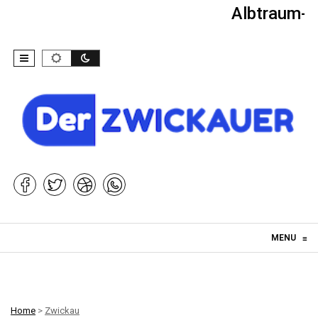
Albtraum-Ki
Skip to content
MENU
≡
Home
>
Zwickau