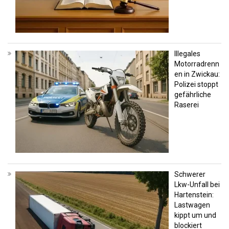
Illegales
Motorradrenn
en in Zwickau:
Polizei stoppt
gefährliche
Raserei
Schwerer
Lkw-Unfall bei
Hartenstein:
Lastwagen
kippt um und
blockiert