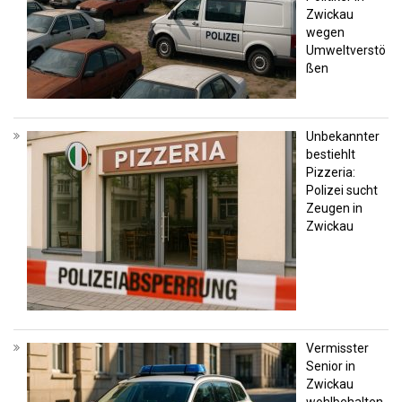
Zwickau
wegen
Umweltverstö
ßen
Unbekannter
bestiehlt
Pizzeria:
Polizei sucht
Zeugen in
Zwickau
Vermisster
Senior in
Zwickau
wohlbehalten