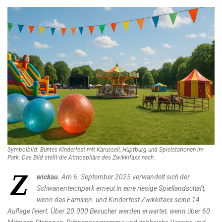
Symbolbild: Buntes Kinderfest mit Karussell, Hüpfburg und Spielstationen im
Park. Das Bild stellt die Atmosphäre des Zwikkifaxx nach.
Z
wickau.
Am 6. September 2025 verwandelt sich der
Schwanenteichpark erneut in eine riesige Spiellandschaft,
wenn das Familien- und Kinderfest Zwikkifaxx seine 14.
Auflage feiert. Über 20.000 Besucher werden erwartet, wenn über 60