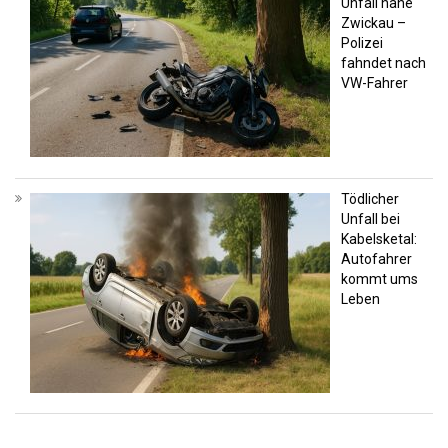
Unfall nahe
Zwickau –
Polizei
fahndet nach
VW-Fahrer
Tödlicher
Unfall bei
Kabelsketal:
Autofahrer
kommt ums
Leben