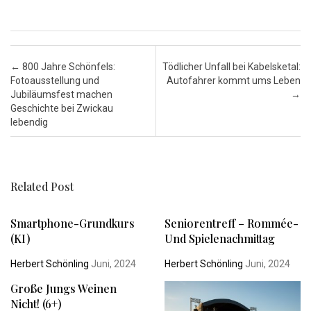
Post navigation
←
800 Jahre Schönfels:
Tödlicher Unfall bei Kabelsketal:
Fotoausstellung und
Autofahrer kommt ums Leben
Jubiläumsfest machen
→
Geschichte bei Zwickau
lebendig
Related Post
Smartphone-Grundkurs
Seniorentreff – Rommée-
(KI)
Und Spielenachmittag
Herbert Schönling
Juni, 2024
Herbert Schönling
Juni, 2024
Große Jungs Weinen
Nicht! (6+)