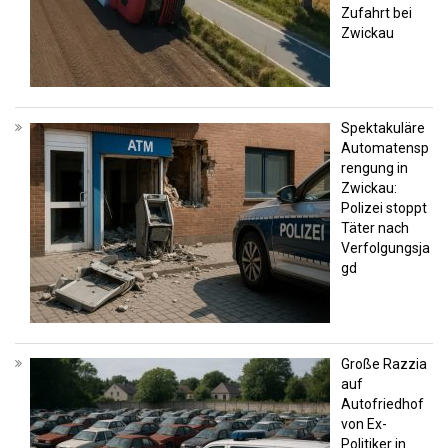
Zufahrt bei
Zwickau
Spektakuläre
Automatensp
rengung in
Zwickau:
Polizei stoppt
Täter nach
Verfolgungsja
gd
Große Razzia
auf
Autofriedhof
von Ex-
Politiker in