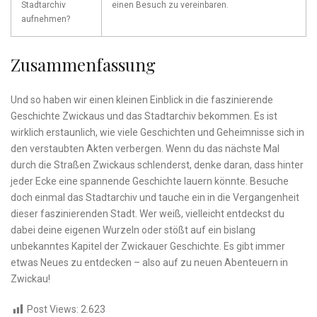
Stadtarchiv
einen Besuch ‍zu vereinbaren.
aufnehmen?
Zusammenfassung
Und so⁢ haben‌ wir einen kleinen‌ Einblick in die faszinierende
Geschichte Zwickaus und das Stadtarchiv bekommen. Es ist
wirklich erstaunlich, ‌wie viele​ Geschichten und ​Geheimnisse sich in
den verstaubten⁢ Akten verbergen. Wenn​ du​ das nächste Mal
durch ⁢die Straßen Zwickaus​ schlenderst, denke⁢ daran, dass hinter⁣
jeder Ecke ⁢eine spannende Geschichte lauern könnte. Besuche
doch einmal das Stadtarchiv und tauche ein in ​die Vergangenheit⁣
dieser faszinierenden‌ Stadt. Wer weiß, vielleicht entdeckst du
dabei deine eigenen Wurzeln oder stößt auf⁤ ein bislang⁢
unbekanntes Kapitel​ der⁣ Zwickauer Geschichte. Es gibt immer
etwas Neues‍ zu⁢ entdecken – also auf​ zu⁤ neuen Abenteuern in
Zwickau!
Post Views:
2.623