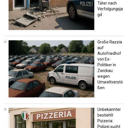
Täter nach
Verfolgungsja
gd
Große Razzia
auf
Autofriedhof
von Ex-
Politiker in
Zwickau
wegen
Umweltverstö
ßen
Unbekannter
bestiehlt
Pizzeria:
Polizei sucht