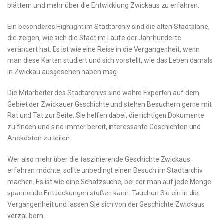
blättern und mehr über die Entwicklung Zwickaus zu erfahren.
Ein besonderes Highlight im Stadtarchiv sind ⁢die alten Stadtpläne,
die⁢ zeigen, wie ⁢sich die Stadt im Laufe der‍ Jahrhunderte
verändert hat.‍ Es ist wie eine Reise in die ​Vergangenheit, wenn
man diese Karten studiert und‍ sich vorstellt, wie​ das​ Leben damals
in Zwickau ausgesehen haben⁣ mag.
Die Mitarbeiter des ⁤Stadtarchivs sind⁣ wahre⁤ Experten auf dem
Gebiet ‍der ⁣Zwickauer Geschichte und ⁤stehen Besuchern gerne mit
Rat und ​Tat ⁤zur Seite. Sie helfen dabei,‍ die richtigen Dokumente⁣
zu finden ⁢und sind immer bereit, interessante Geschichten ⁤und
Anekdoten‌ zu teilen.
Wer also‍ mehr über die ‍faszinierende Geschichte Zwickaus
erfahren ‌möchte, ⁢sollte‍ unbedingt einen Besuch im Stadtarchiv
machen. Es ist ​wie ⁣eine Schatzsuche,⁤ bei der man ‍auf jede Menge
⁢spannende ⁢Entdeckungen stoßen​ kann. ⁣Tauchen Sie‌ ein in die
Vergangenheit und lassen Sie sich‌ von der Geschichte ⁤Zwickaus
verzaubern.