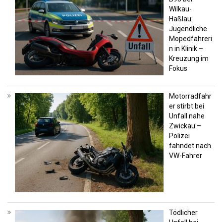
Wilkau-
Haßlau:
Jugendliche
Mopedfahreri
n in Klinik –
Kreuzung im
Fokus
Motorradfahr
er stirbt bei
Unfall nahe
Zwickau –
Polizei
fahndet nach
VW-Fahrer
Tödlicher