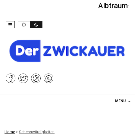
Albtraum-Ki
Skip to content
MENU
≡
Home
>
Sehenswürdigkeiten