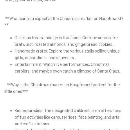
⁣ ⁢
‍ **What ⁤can you expect at the Christmas market on Hauptmarkt?
**
Delicious treats: Indulge ​in traditional German snacks ⁣like
bratwurst, ⁣roasted almonds, and gingerbread cookies.
Handmade crafts: Explore the various stalls selling unique​
gifts,⁢ decorations, and souvenirs.
Entertainment: Watch ​live performances,⁤ Christmas
carolers, and⁢ maybe even catch⁣ a‍ glimpse​ of Santa Claus.
‌‌ ‌ ⁢ **Why is ⁣the Christmas ⁢market ‍on Hauptmarkt ⁢perfect for the
little ones?**
Kinderparadies: The designated children’s area offers ⁣tons
of fun⁣ activities⁣ like carousel rides, ⁣face ⁣painting, and arts
and ​crafts stations.