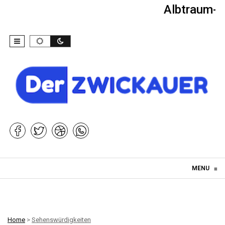
Albtraum-Ki
Skip to content
MENU
≡
Home
>
Sehenswürdigkeiten