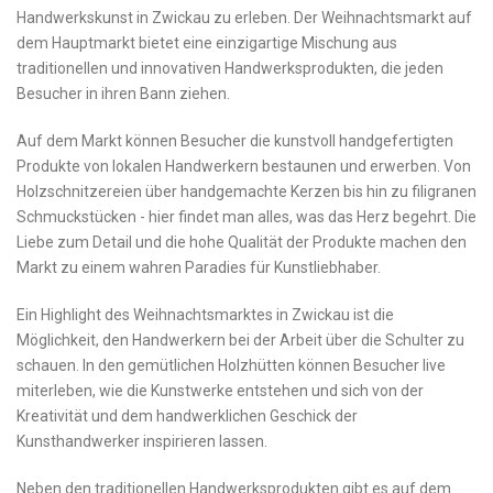
Handwerkskunst in Zwickau zu erleben. Der⁤ Weihnachtsmarkt‌ auf
dem Hauptmarkt⁢ bietet⁣ eine​ einzigartige Mischung aus
⁣traditionellen und innovativen​ Handwerksprodukten, ⁣die⁤ jeden
Besucher ‌in ihren Bann ziehen.
Auf dem Markt können ‌Besucher die kunstvoll handgefertigten
Produkte von lokalen Handwerkern bestaunen ‌und erwerben. Von
Holzschnitzereien‌ über handgemachte Kerzen ⁤bis ‍hin zu filigranen‌
Schmuckstücken ‌- hier⁢ findet man alles, was das Herz ⁣begehrt. ⁢Die
Liebe⁤ zum Detail⁣ und die hohe Qualität ‌der ⁢Produkte‍ machen den
Markt ‍zu einem wahren​ Paradies für Kunstliebhaber.
Ein Highlight des Weihnachtsmarktes in ​Zwickau ist die
Möglichkeit,‍ den Handwerkern bei der Arbeit über die Schulter zu
schauen. In den gemütlichen Holzhütten können Besucher live
miterleben,⁤ wie die Kunstwerke entstehen und sich von der
Kreativität und ⁤dem handwerklichen ⁢Geschick ​der
Kunsthandwerker inspirieren lassen.
Neben⁣ den traditionellen‌ Handwerksprodukten gibt es auf dem⁢