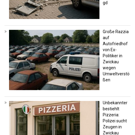
gd
Große Razzia
auf
Autofriedhof
von Ex-
Politiker in
Zwickau
wegen
Umweltverstö
ßen
Unbekannter
bestiehlt
Pizzeria:
Polizei sucht
Zeugen in
Zwickau