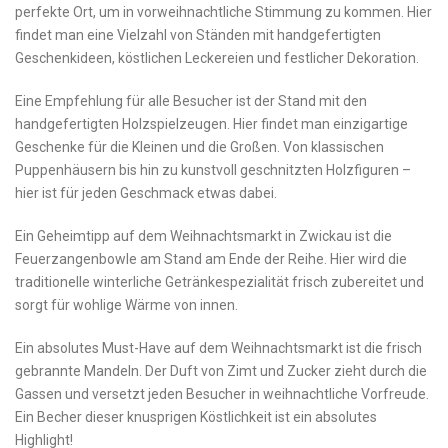
perfekte ⁣Ort,‌ um in vorweihnachtliche Stimmung zu kommen. Hier
findet ‌man eine ⁤Vielzahl von ⁤Ständen mit​ handgefertigten
⁣Geschenkideen, ​köstlichen Leckereien und ‌festlicher Dekoration.
Eine Empfehlung für alle Besucher⁤ ist der Stand ⁤mit den
handgefertigten Holzspielzeugen. Hier findet man‍ einzigartige
Geschenke für die⁣ Kleinen und die Großen. Von ‍klassischen
Puppenhäusern bis hin zu kunstvoll geschnitzten‍ Holzfiguren –
hier ist​ für ⁣jeden Geschmack etwas dabei.
Ein Geheimtipp⁢ auf dem Weihnachtsmarkt in Zwickau ist die
Feuerzangenbowle⁤ am Stand am Ende der⁢ Reihe. Hier wird die
traditionelle winterliche Getränkespezialität⁤ frisch ⁢zubereitet und
sorgt für wohlige Wärme ⁢von innen.
Ein ‌absolutes Must-Have auf dem Weihnachtsmarkt ist die ‌frisch
gebrannte‌ Mandeln. Der Duft von Zimt‍ und‌ Zucker⁣ zieht ⁢durch die
Gassen und versetzt⁤ jeden Besucher‌ in weihnachtliche Vorfreude.
Ein ⁣Becher dieser knusprigen Köstlichkeit ⁣ist⁤ ein ​absolutes
Highlight!