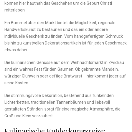
können hier hautnah das ‌Geschehen um​ die Geburt Christi‌
miterleben.
Ein⁢ Bummel ⁤über den⁤ Markt ⁤bietet die Möglichkeit, regionale
Handwerkskunst zu bestaunen und ‌das ⁤ein oder andere‌
individuelle ‍Geschenk‌ zu finden. Vom handgefertigten Schmuck⁤
bis hin ⁢zu kunstvollen Dekorationsartikeln ist für jeden Geschmack
etwas dabei.
Die kulinarischen Genüsse auf dem Weihnachtsmarkt in‍ Zwickau
sind ein wahres Fest für den Gaumen. Ob gebrannte ⁣Mandeln,
würziger Glühwein oder​ deftige Bratwurst – hier kommt jeder auf
⁤seine Kosten.
Die​ stimmungsvolle ⁤Dekoration, bestehend aus funkelnden⁢
Lichterketten, traditionellen Tannenbäumen und liebevoll
gestalteten ⁢Ständen, ‌sorgt für eine magische Atmosphäre,⁣ die
Groß ⁣und Klein verzaubert.
Kulinarische Entdeckungsreise: