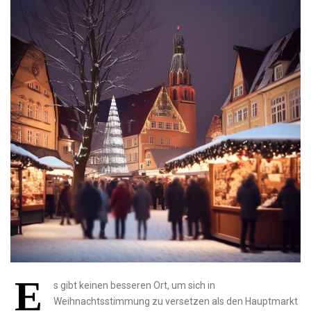
E
s gibt‌ keinen besseren Ort, um⁢ sich ‌in​
Weihnachtsstimmung zu versetzen‌ als den Hauptmarkt