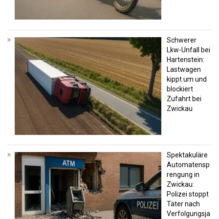
Schwerer
Lkw-Unfall bei
Hartenstein:
Lastwagen
kippt um und
blockiert
Zufahrt bei
Zwickau
Spektakuläre
Automatensp
rengung in
Zwickau:
Polizei stoppt
Täter nach
Verfolgungsja