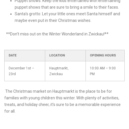
Puppet shows: Keep the kids entertained with entertaining
puppet shows that are sure⁢ to‌ bring a smile to their faces.
Santa’s grotto: Let your little ones⁤ meet Santa ‍himself and
maybe even put in‌ their‌ Christmas​ wishes.
⁣ ​ **Don’t miss out on ⁢the Winter Wonderland in‍ Zwickau!**
DATE
LOCATION
OPENING HOURS
December 1st –
Hauptmarkt,
10:00 AM – 9:00
23rd
Zwickau
PM
⁢ The ⁢Christmas market ⁣on Hauptmarkt​ is the place⁢ to be ​for
families with young children this winter. With plenty of activities,​
treats, and holiday cheer, it’s sure‍ to⁣ be a memorable experience
for all.