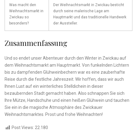
Was macht den‍
Der Weihnachtsmarkt ⁤in‌ Zwickau ⁢besticht
Weihnachtsmarkt ‍in
durch seine⁢ malerische Lage am
⁢Zwickau ⁤so
Hauptmarkt und das traditionelle ⁣Handwerk
besonders?
der⁢ Aussteller.
Zusammenfassung
Und⁤ so endet‌ unser Abenteuer durch den Winter‍ in Zwickau auf
dem Weihnachtsmarkt am Hauptmarkt.⁢ Von ‍funkelnden Lichtern
bis zu ‍dampfenden ⁣Glühweinbechern ‌war es⁤ eine⁢ zauberhafte
Reise durch die‌ festliche Jahreszeit. Wir hoffen, dass‌ wir auch‍
Ihnen Lust auf⁤ ein winterliches Stelldichein in dieser
⁢bezaubernden Stadt gemacht‌ haben.⁣ Also ⁤schnappen ⁣Sie sich
⁢Ihre⁣ Mütze, Handschuhe und einen heißen⁣ Glühwein und tauchen
⁤Sie ein​ in die magische Atmosphäre des Zwickauer
Weihnachtsmarktes. Prost⁢ und frohe⁣ Weihnachten!
Post Views:
22.180