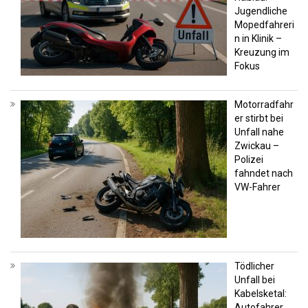
Jugendliche
Mopedfahreri
n in Klinik –
Kreuzung im
Fokus
Motorradfahr
er stirbt bei
Unfall nahe
Zwickau –
Polizei
fahndet nach
VW-Fahrer
Tödlicher
Unfall bei
Kabelsketal:
Autofahrer