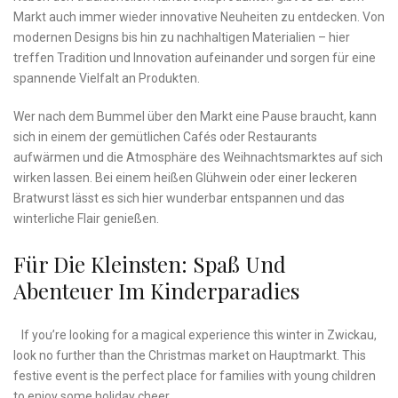
Markt ‍auch immer wieder innovative ‌Neuheiten zu entdecken. Von
‌modernen Designs bis hin ​zu ​nachhaltigen Materialien⁤ – hier
treffen Tradition und ⁢Innovation‍ aufeinander und sorgen für eine
‍spannende⁣ Vielfalt an Produkten.
Wer nach dem‍ Bummel über den Markt ​eine Pause‍ braucht,‍ kann
sich in einem der gemütlichen Cafés oder Restaurants
aufwärmen und die Atmosphäre des Weihnachtsmarktes ​auf sich
wirken lassen. Bei⁤ einem heißen ‍Glühwein ⁣oder einer leckeren
Bratwurst lässt ‍es​ sich ⁣hier wunderbar ​entspannen ​und das⁤
winterliche Flair⁤ genießen.
Für⁢ Die Kleinsten: Spaß Und
Abenteuer Im⁣ Kinderparadies
⁣ ⁢ ‍ If you’re looking for a magical experience this winter in⁤ Zwickau,
look no further ⁣than⁢ the ​Christmas market on ⁤Hauptmarkt. ⁢This
festive ‍event is​ the perfect⁤ place for ⁤families with ⁣young children⁤
to enjoy ⁤some holiday cheer.