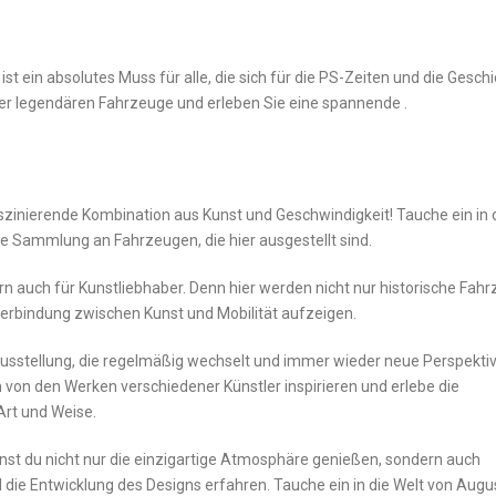
in absolutes Muss für alle, die sich für die PS-Zeiten und die Geschi
der⁤ legendären Fahrzeuge und erleben ‌Sie⁤ eine spannende .
zinierende Kombination aus Kunst​ und Geschwindigkeit! Tauche ‌ein in 
e Sammlung an Fahrzeugen, die hier⁤ ausgestellt sind.
n auch für Kunstliebhaber. ⁤Denn hier‍ werden nicht nur historische Fah
 Verbindung zwischen Kunst und Mobilität aufzeigen.
usstellung, die ⁢regelmäßig ‍wechselt und immer wieder neue Perspekti
von den Werken ⁣verschiedener Künstler inspirieren und erlebe die
rt und Weise. ⁤
du nicht ⁤nur die‍ einzigartige⁤ Atmosphäre ⁤genießen,​ sondern‌ auch
ie⁤ Entwicklung ‌des⁢ Designs erfahren. Tauche ein in die Welt von Augu