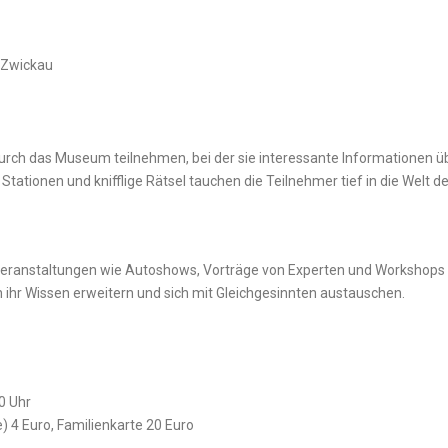
n Zwickau
urch das Museum teilnehmen,⁢ bei der ⁢sie interessante Informationen ü
ationen und knifflige Rätsel ​tauchen die Teilnehmer tief in die Welt‍ d
Veranstaltungen wie Autoshows, Vorträge von Experten und Workshops 
n ihr Wissen erweitern und sich mit Gleichgesinnten ‍austauschen.
0 Uhr
e) 4 Euro, Familienkarte 20 Euro