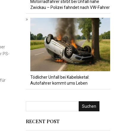
Motorradfahrer stirbt bei Unfall nahe
Zwickau – Polizei fahndet nach VW-Fahrer
ber
er PS-
Tödlicher Unfall bei Kabelsketal:
für
Autofahrer kommt ums Leben
RECENT POST