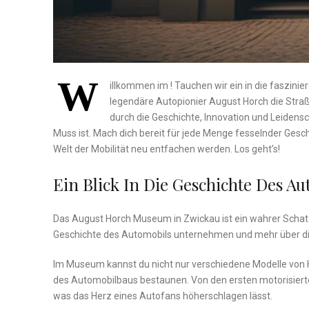
W
illkommen im ! Tauchen wir ein in die faszini
‌legendäre Autopionier ⁤August Horch die Stra
durch⁣ die Geschichte, Innovation ⁢und Leidensc
Muss ist. Mach dich bereit für jede Menge fesselnder Gesch
Welt der Mobilität neu entfachen werden. Los geht’s!
Ein‍ Blick In Die Geschichte Des A
Das August Horch ⁣Museum in Zwickau ist ein wahrer Schatz 
Geschichte des ⁤Automobils unternehmen und mehr​ über ​
Im Museum kannst‍ du nicht nur verschiedene‍ Modelle von 
des Automobilbaus ⁤bestaunen.⁣ Von den ersten motorisierte
was das Herz eines Autofans höherschlagen lässt.