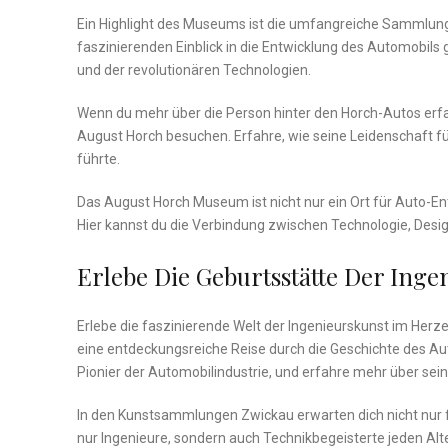
Ein Highlight des Museums ist die umfangreiche Sammlung 
faszinierenden Einblick in die ​Entwicklung des Automobils
⁢und der revolutionären Technologien.
Wenn du mehr ‍über die Person hinter ⁤den Horch-Autos erfa
August Horch besuchen.⁢ Erfahre, ​wie seine⁣ Leidenschaft 
führte.
Das August​ Horch Museum ist nicht‍ nur ein Ort ⁢für Auto-E
Hier kannst du die ‍Verbindung zwischen Technologie, Desig
Erlebe Die Geburtsstätte Der Inge
Erlebe die faszinierende Welt der Ingenieurskunst im Herze
eine ‌entdeckungsreiche Reise durch die Geschichte des ‍Au
Pionier der Automobilindustrie, und erfahre​ mehr⁢ über s
In den ‌Kunstsammlungen Zwickau erwarten dich nicht nur fa
nur Ingenieure, sondern auch Technikbegeisterte jeden Alter