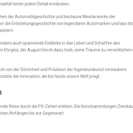
ialität hinter jedem Detail entdecken.
ochen⁣ der ​Automobilgeschichte⁢ und bestaune Meisterwerke der⁣
 über die Entstehungsgeschichte von legendären Automarken und lass di
eistern.
sondern auch​ spannende Einblicke in das Leben⁤ und Schaffen des
 Ehrgeiz, der⁣ August Horch ‍dazu‍ trieb, seine ⁤Träume zu verwirklichen 
ich von der Schönheit und Präzision der⁢ Ingenieurskunst‍ verzaubern.‌
tte der Innovation, die bis heute unsere ⁤Welt prägt.
n
nde Reise durch die PS-Zeiten ⁢erleben. Die ⁢Kunstsammlungen Zwicka
seinen Anfängen bis zur Gegenwart.