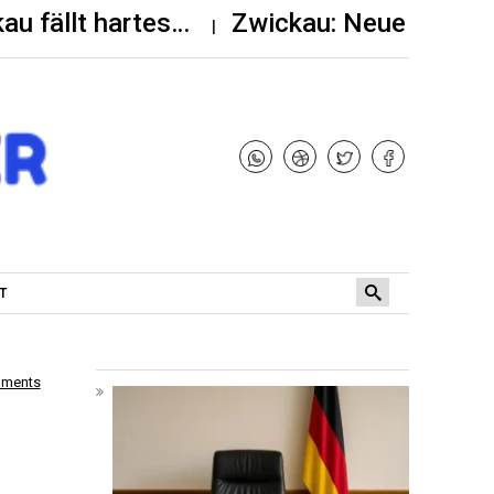
kau fällt hartes…
Zwickau: Neue Bauste
T
mments