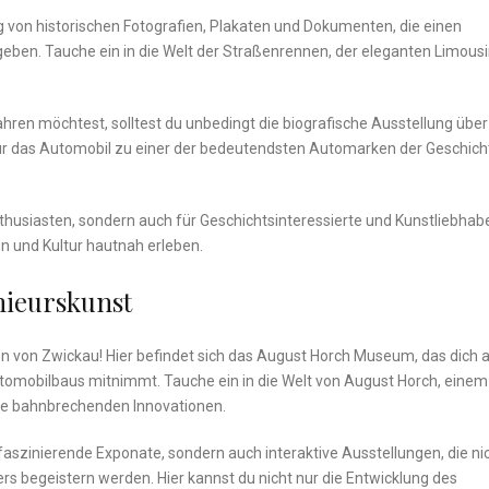
von historischen ⁤Fotografien, Plakaten und Dokumenten, die einen
 geben. Tauche ein in die Welt der Straßenrennen, der eleganten Limous
hren möchtest, solltest du unbedingt die biografische Ausstellung über
‍für ‍das Automobil zu einer⁣ der bedeutendsten Automarken der Geschich
nthusiasten, sondern ⁢auch für Geschichtsinteressierte und Kunstliebhabe
n und ⁤Kultur hautnah erleben.
nieurskunst
n von Zwickau! Hier befindet sich‌ das ‍August Horch Museum, das dich 
tomobilbaus mitnimmt. Tauche⁣ ein ‍in die Welt von August Horch, einem
eine bahnbrechenden Innovationen.
szinierende Exponate, ‍sondern auch interaktive ⁤Ausstellungen, die ni
s begeistern werden. Hier kannst⁢ du ​nicht nur die Entwicklung des