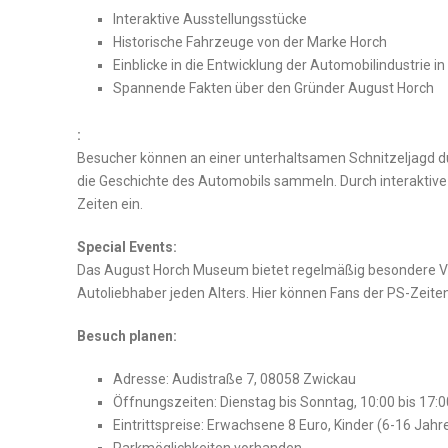
Interaktive Ausstellungsstücke
Historische‍ Fahrzeuge von ‍der Marke ‍Horch
Einblicke in die Entwicklung der‌ Automobilindustrie i
Spannende Fakten über den Gründer⁢ August Horch
:
Besucher können ‍an einer unterhaltsamen ‍Schnitzeljagd d
die Geschichte des Automobils sammeln. Durch interaktive St
Zeiten ein.
Special‌ Events:
Das August Horch⁢ Museum bietet ⁢regelmäßig besondere 
Autoliebhaber⁤ jeden Alters. Hier können ‌Fans der PS-Zeite
Besuch planen:
Adresse: ​Audistraße 7, 08058 Zwickau
Öffnungszeiten: Dienstag bis Sonntag, 10:00 bis 17:0
Eintrittspreise: Erwachsene 8 Euro, Kinder ⁤(6-16 Jahr
Parkmöglichkeiten⁤ vorhanden