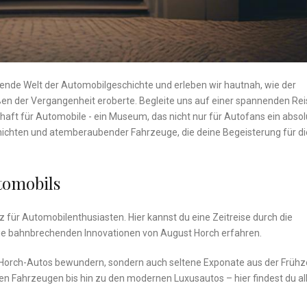
erende Welt der Automobilgeschichte und erleben wir⁣ hautnah, wie der
ßen der ⁢Vergangenheit eroberte.⁣ Begleite uns‌ auf einer spannenden Re
haft für Automobile ⁢- ein ‌Museum, das ⁢nicht nur für​ Autofans ein abso
ichten und ‍atemberaubender⁢ Fahrzeuge, die⁣ deine Begeisterung für di
utomobils
für Automobilenthusiasten. Hier‍ kannst du eine Zeitreise durch​ die
die bahnbrechenden Innovationen von August Horch erfahren.
Horch-Autos bewundern, sondern auch ​seltene‌ Exponate⁣ aus der ⁢Frühz
n Fahrzeugen bis hin zu den modernen ​Luxusautos – hier findest⁣ du all