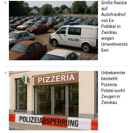
Große Razzia
auf
Autofriedhof
von Ex-
Politiker in
Zwickau
wegen
Umweltverstö
ßen
Unbekannter
bestiehlt
Pizzeria:
Polizei sucht
Zeugen in
Zwickau