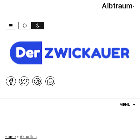
Albtraum-Ki
Skip to content
MENU
≡
Home
>
Aktuelles