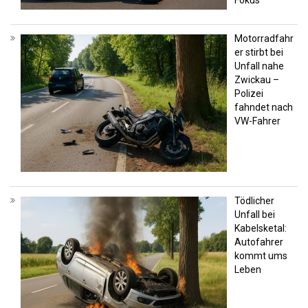
Fokus
Motorradfahr
er stirbt bei
Unfall nahe
Zwickau –
Polizei
fahndet nach
VW-Fahrer
Tödlicher
Unfall bei
Kabelsketal:
Autofahrer
kommt ums
Leben