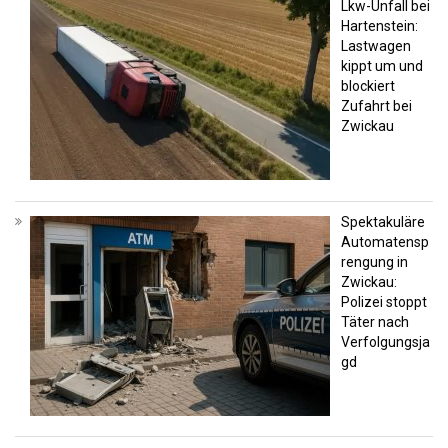
Lkw-Unfall bei
Hartenstein:
Lastwagen
kippt um und
blockiert
Zufahrt bei
Zwickau
Spektakuläre
Automatensp
rengung in
Zwickau:
Polizei stoppt
Täter nach
Verfolgungsja
gd