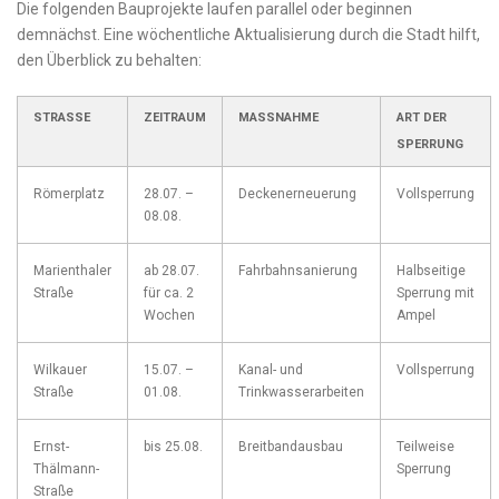
Die folgenden Bauprojekte laufen parallel oder beginnen
demnächst. Eine wöchentliche Aktualisierung durch die Stadt hilft,
den Überblick zu behalten:
STRASSE
ZEITRAUM
MASSNAHME
ART DER
SPERRUNG
Römerplatz
28.07. –
Deckenerneuerung
Vollsperrung
08.08.
Marienthaler
ab 28.07.
Fahrbahnsanierung
Halbseitige
Straße
für ca. 2
Sperrung mit
Wochen
Ampel
Wilkauer
15.07. –
Kanal- und
Vollsperrung
Straße
01.08.
Trinkwasserarbeiten
Ernst-
bis 25.08.
Breitbandausbau
Teilweise
Thälmann-
Sperrung
Straße