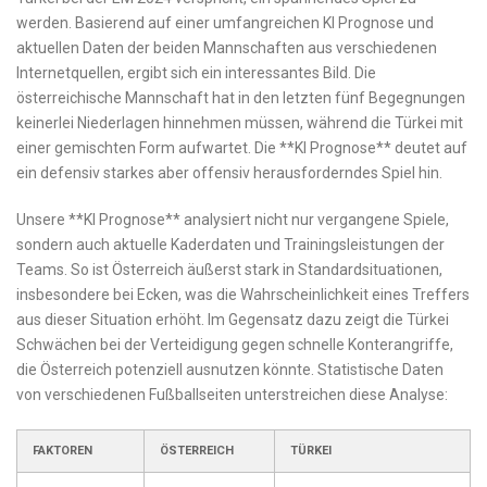
werden. Basierend auf einer​ umfangreichen KI Prognose ‌und
aktuellen Daten der beiden Mannschaften aus verschiedenen
Internetquellen, ergibt⁤ sich ein interessantes Bild. Die
österreichische‍ Mannschaft ‌hat in den letzten fünf Begegnungen
keinerlei ⁣Niederlagen hinnehmen müssen, während die Türkei mit
einer gemischten Form aufwartet. Die **KI Prognose** deutet auf
⁢ein defensiv‌ starkes aber offensiv herausforderndes Spiel hin.
Unsere **KI Prognose** analysiert nicht nur vergangene Spiele,
sondern auch aktuelle Kaderdaten und Trainingsleistungen der
Teams. So ‌ist Österreich äußerst stark ⁢in Standardsituationen,
insbesondere bei ⁢Ecken, was⁢ die ‍Wahrscheinlichkeit eines Treffers
aus dieser Situation erhöht. Im Gegensatz dazu zeigt die ​Türkei
⁢Schwächen bei der⁢ Verteidigung gegen schnelle Konterangriffe,
die Österreich potenziell ausnutzen ‍könnte.⁣ Statistische Daten⁣
von verschiedenen ​Fußballseiten unterstreichen‌ diese ⁣Analyse:
FAKTOREN
ÖSTERREICH
TÜRKEI