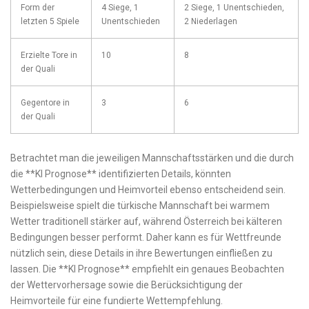
Form der
4 Siege, 1​
2 Siege, 1 Unentschieden,‌
letzten 5 Spiele
Unentschieden
2 Niederlagen
Erzielte Tore in
10
8
der Quali
Gegentore in
3
6
der Quali
Betrachtet man die jeweiligen ​Mannschaftsstärken und die durch
die **KI Prognose** identifizierten Details, könnten
Wetterbedingungen und Heimvorteil ebenso‍ entscheidend⁣ sein.
Beispielsweise spielt die türkische⁣ Mannschaft ‍bei warmem
Wetter traditionell stärker auf, während Österreich ⁤bei kälteren
Bedingungen besser performt. Daher kann es für ⁣Wettfreunde
nützlich sein, diese Details in ihre Bewertungen einfließen ‍zu
lassen. Die **KI Prognose** empfiehlt ein genaues Beobachten
der Wettervorhersage ​sowie die Berücksichtigung der
Heimvorteile für eine fundierte Wettempfehlung.