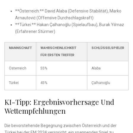
**Österreich:** David Alaba (Defensive Stabilität), Marko
Arnautović ⁣(Offensive Durchschlagskraft)
**Türkei:** Hakan Çalhanoğlu (Spielaufbau), Burak Yılmaz
(Erfahrener Stürmer)
MANNSCHAFT
WAHRSCHEINLICHKEIT
SCHLÜSSELSPIELER
FÜR ERSTEN TREFFER
Österreich
55%
Alaba
Türkei
45%
Çalhanoğlu
KI-Tipp: Ergebnisvorhersage Und
Wettempfehlungen
Die bevorstehende Begegnung zwischen Österreich und der
Türkei bei der ​EM 2024 verspricht, ein spannendes⁢ Spiel zu