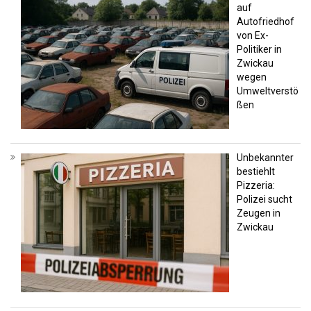
auf
Autofriedhof
von Ex-
Politiker in
Zwickau
wegen
Umweltverstö
ßen
Unbekannter
bestiehlt
Pizzeria:
Polizei sucht
Zeugen in
Zwickau