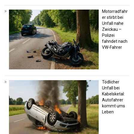
Motorradfahr
er stirbt bei
Unfall nahe
Zwickau –
Polizei
fahndet nach
VW-Fahrer
Tödlicher
Unfall bei
Kabelsketal:
Autofahrer
kommt ums
Leben