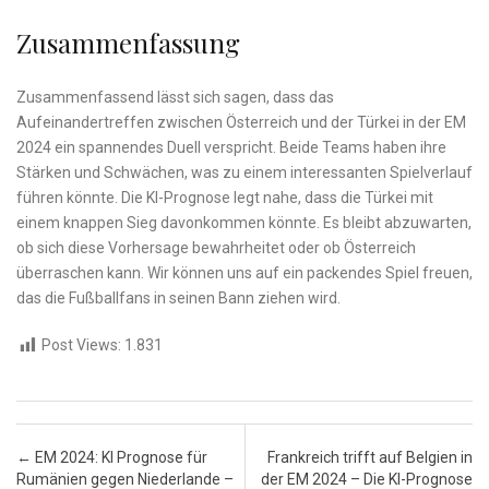
Zusammenfassung
Zusammenfassend lässt sich sagen, dass das
Aufeinandertreffen zwischen Österreich ​und der Türkei in​ der EM⁣
2024 ein spannendes Duell verspricht. Beide Teams ‍haben ⁣ihre⁢
Stärken und Schwächen, was zu ‌einem interessanten Spielverlauf
führen könnte. Die KI-Prognose legt nahe, dass⁢ die Türkei mit
einem knappen ​Sieg davonkommen könnte. Es bleibt abzuwarten,
ob sich⁢ diese Vorhersage bewahrheitet oder ob Österreich
überraschen kann. Wir können uns ‌auf ein packendes Spiel freuen,
⁣das die Fußballfans‍ in seinen Bann ziehen wird.
Post Views:
1.831
Post navigation
←
EM 2024: KI Prognose für
Frankreich trifft auf Belgien in
Rumänien gegen Niederlande –
der EM 2024 – Die KI-Prognose