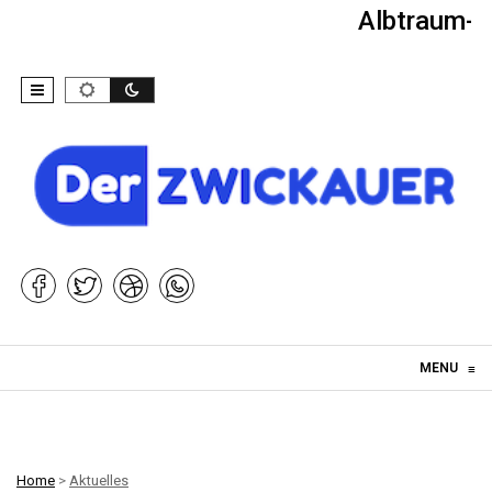
Albtraum-Ki
Skip to content
MENU
≡
Home
>
Aktuelles