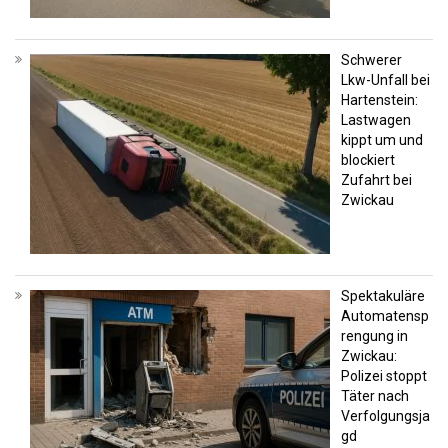
Schwerer
Lkw-Unfall bei
Hartenstein:
Lastwagen
kippt um und
blockiert
Zufahrt bei
Zwickau
Spektakuläre
Automatensp
rengung in
Zwickau:
Polizei stoppt
Täter nach
Verfolgungsja
gd