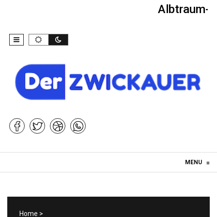
Albtraum-Ki
Skip to content
MENU
≡
Home
>