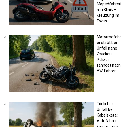
Mopedfahreri
n in Klinik –
Kreuzung im
Fokus
Motorradfahr
er stirbt bei
Unfall nahe
Zwickau –
Polizei
fahndet nach
VW-Fahrer
Tödlicher
Unfall bei
Kabelsketal:
Autofahrer
kommt ums