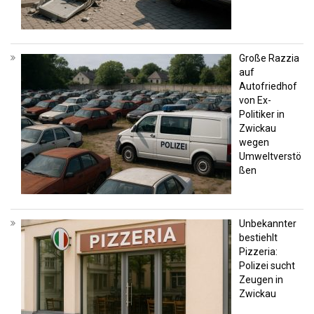
Große Razzia
auf
Autofriedhof
von Ex-
Politiker in
Zwickau
wegen
Umweltverstö
ßen
Unbekannter
bestiehlt
Pizzeria:
Polizei sucht
Zeugen in
Zwickau